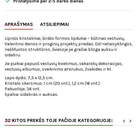

Pristatysime per 2-5 darbo dienas
APRAŠYMAS
ATSILIEPIMAI
Lipnūs kristaliniai, širdės formos lipdukai – būtinas vestuvių,
Valentino dienos ir proginių projektų priedas.
Dėl netaisyklingos,
nešlifuotos struktūros, šviesoje jie gražiai blizga auksu ir
sidabru.
Jie puikiai papuoš vestuvių kvietimus, vakarėlių dekoracijas,
vestuvių albumus, sveikinimo atvirukus, žvakides ir kt.
Lapo dydis: 7,3 x 12,5 cm.
Kristalo skersmuo: 1 cm (20 vnt.), 1,2 cm (16 vnt.).
Pakuotėje: 36 vnt.
Spalva: sidabras ir auksas.
32 KITOS PREKĖS TOJE PAČIOJE KATEGORIJOJE:
<
>