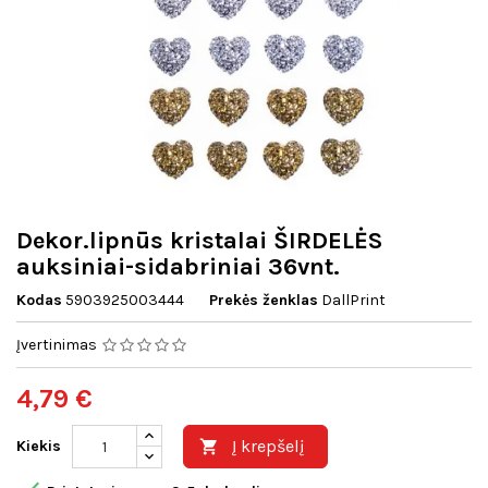
Dekor.lipnūs kristalai ŠIRDELĖS
auksiniai-sidabriniai 36vnt.
Kodas
5903925003444
Prekės ženklas
DallPrint
Įvertinimas
4,79 €
Į krepšelį
Kiekis
