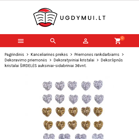
0



shopping_cart
Pagrindinis
Kanceliarinės prekės
Priemonės rankdarbiams
Dekoravimo priemonės
Dekoratyviniai kristalai
Dekor.lipnūs
kristalai ŠIRDELĖS auksiniai-sidabriniai 36vnt.