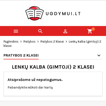
0



shopping_cart
Pagrindinis
Pratybos
Pratybos 2 klasei
Lenkų kalba (gimtoji) 2
klasei
PRATYBOS 2 KLASEI
LENKŲ KALBA (GIMTOJI) 2 KLASEI
Atsiprašome už nepatogumus.
Pabandykite ieškoti dar kartą