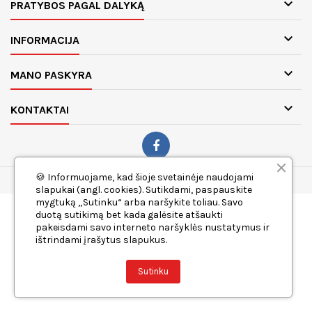

PRATYBOS PAGAL DALYKĄ

INFORMACIJA

MANO PASKYRA

KONTAKTAI
🍪 Informuojame, kad šioje svetainėje naudojami
© 2026 Ugdymui.lt. Visos teisės saugomos.
slapukai (angl. cookies). Sutikdami, paspauskite
mygtuką „Sutinku“ arba naršykite toliau. Savo
duotą sutikimą bet kada galėsite atšaukti
pakeisdami savo interneto naršyklės nustatymus ir
ištrindami įrašytus slapukus.
Sutinku