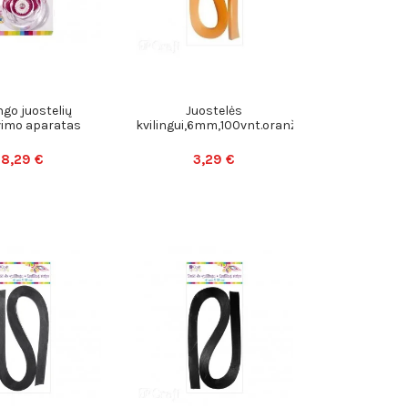
ngo juostelių
Juostelės
vimo aparatas
kvilingui,6mm,100vnt.oranžinė
8,29 €
3,29 €