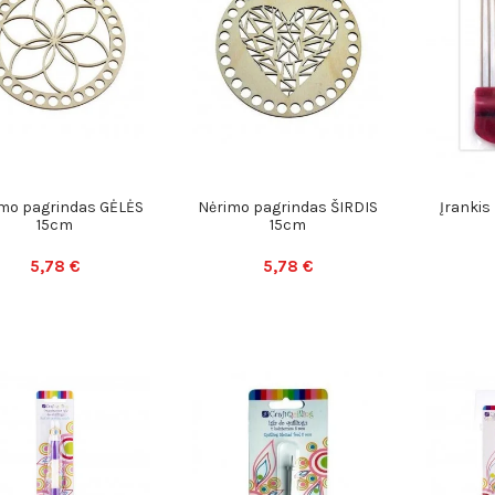
mo pagrindas GĖLĖS
Nėrimo pagrindas ŠIRDIS
Įrankis
15cm
15cm
5,78 €
5,78 €