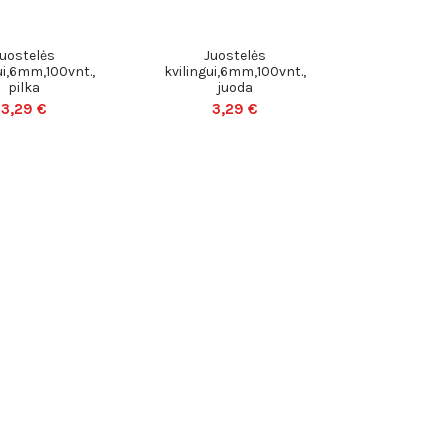
Juostelės
Juostelės
ui,6mm,100vnt.,
kvilingui,6mm,100vnt.,
pilka
juoda
3,29 €
3,29 €