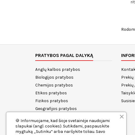
ri
Rodoma 
PRATYBOS PAGAL DALYKĄ
INFOR
Anglų kalbos pratybos
Kontak
Biologijos pratybos
Prekių
Chemijos pratybos
Prekių
Etikos pratybos
Taisykl
Fizikos pratybos
Susisi
Geografijos pratybos
Istorijos pratybos
🍪 Informuojame, kad šioje svetainėje naudojami
Lietuvių kalbos pratybos
slapukai (angl. cookies). Sutikdami, paspauskite
mygtuką „Sutinku“ arba naršykite toliau. Savo
Matematikos pratybos