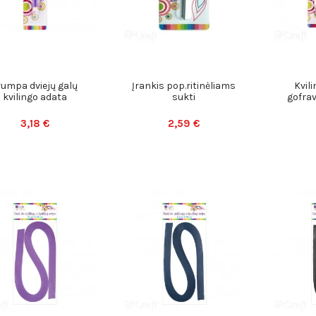
rumpa dviejų galų
Įrankis pop.ritinėliams
Kvili
kvilingo adata
sukti
gofra
3,18 €
2,59 €