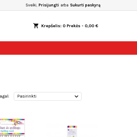
Sveiki,
Prisijungti
arba
Sukurti paskyrą
shopping_cart
Krepšelis:
0
Prekės - 0,00 €

agal:
Pasirinkti