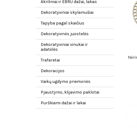
Akriliniai ir EBRU dažai, lakas
Dekoratyviniai skylamušiai
Tapyba pagal skaičius
Dekoratyvinės juostelės
Dekoratyviniai vinukai ir
adatėlės
Nėri
Trafaretai
Dekoracijos
Vaikų ugdymo priemonės
Pjaustymo, klijavimo paklotai
Purškiami dažai ir lakai