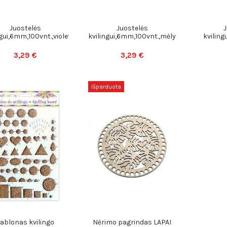
Juostelės
Juostelės
ngui,6mm,100vnt.,violetin
kvilingui,6mm,100vnt.,mėlyna
kviling
3,29 €
3,29 €
Išparduota
ablonas kvilingo
Nėrimo pagrindas LAPAI