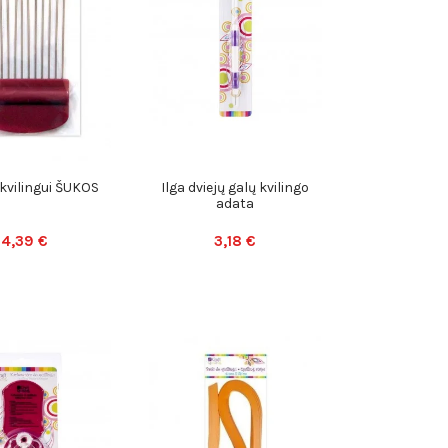
 kvilingui ŠUKOS
Ilga dviejų galų kvilingo
adata
4,39 €
3,18 €