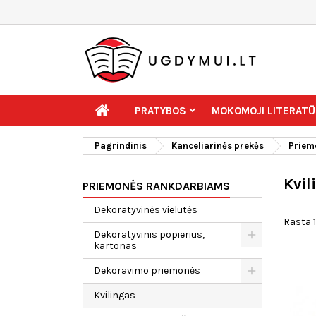
PRATYBOS
MOKOMOJI LITERATŪ
Pagrindinis
Kanceliarinės prekės
Priem
Kvil
PRIEMONĖS RANKDARBIAMS
Dekoratyvinės vielutės
Rasta 1
Dekoratyvinis popierius,
kartonas
Dekoravimo priemonės
Kvilingas