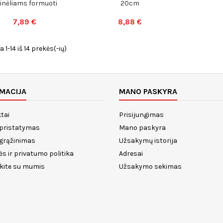
tinėliams formuoti
20cm
7,89 €
8,88 €
1-14 iš 14 prekės(-ių)
MACIJA
MANO PASKYRA
tai
Prisijungimas
 pristatymas
Mano paskyra
 grąžinimas
Užsakymų istorija
ės ir privatumo politika
Adresai
ekite su mumis
Užsakymo sekimas