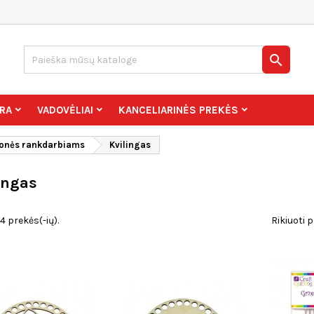

RA
VADOVĖLIAI
KANCELIARINĖS PREKĖS
onės rankdarbiams
Kvilingas
ingas
4 prekės(-ių).
Rikiuoti p