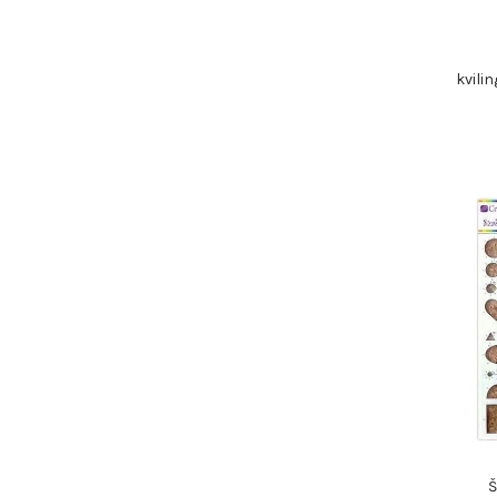
kvili
Š