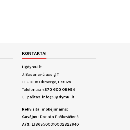
KONTAKTAI
Ugdymui.lt
J. Basanavičiaus g. 11
LT-20109 Ukmergė, Lietuva
Telefonas:
+370 600 09994
El. paštas:
info@ugdymui.lt
Rekvizitai mokėjimams:
Gavėjas:
Donata Paškevičienė
A/S:
LT863500010002822640