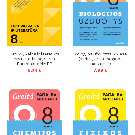
Lietuvių kalba ir literatūra.
Biologijos užduotys 8 klasei
NMPP, 8 klasė, serija
(serija „Greita pagalba
Pasirenkite NMPP
mokiniui!“)
6,34 €
7,88 €