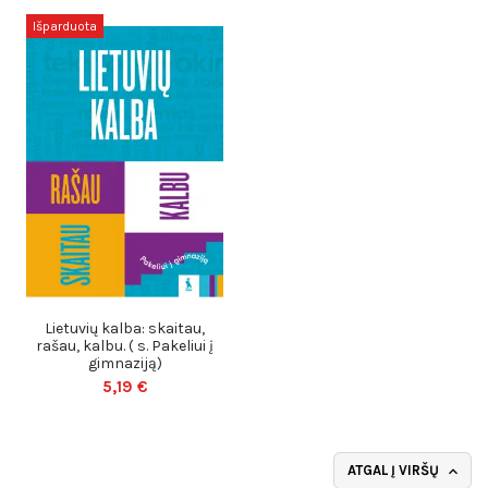
Išparduota
Lietuvių kalba: skaitau,
rašau, kalbu. ( s. Pakeliui į
gimnaziją)
5,19 €
ATGAL Į VIRŠŲ
