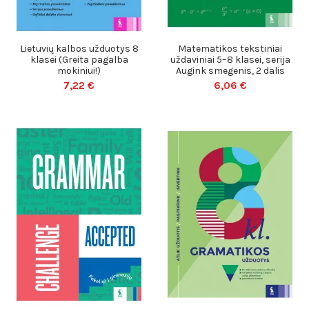
Lietuvių kalbos užduotys 8
Matematikos tekstiniai
klasei (Greita pagalba
uždaviniai 5–8 klasei, serija
mokiniui!)
Augink smegenis, 2 dalis
7,22 €
6,06 €