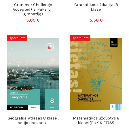
Grammar Challenge
Gramatikos užduotys 8
Accepted ( s. Pakeliui į
klasei
gimnaziją)
5,69 €
5,58 €
Išparduota
Išparduota
Geografija. Atlasas 8 klasei,
Matematikos užduotys 8
serija Horizontai
klasei (BŪK KIETAS!)