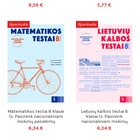
8,56 €
5,77 €
Išparduota
Išparduota
Matematikos testai 8 klasei
Lietuvių kalbos testai 8
(s. Pasirenk nacionaliniam
klasei (s. Pasirenk
mokinių pasiekimų
nacionaliniam mokinių
pasiekimų
6,34 €
6,34 €