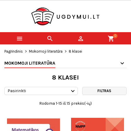
0



shopping_cart
Pagrindinis
Mokomoji literatūra
8 klasei
MOKOMOJI LITERATŪRA
8 KLASEI

Pasirinkti
FILTRAS
Rodoma 1-15 iš 15 prekės(-ių)