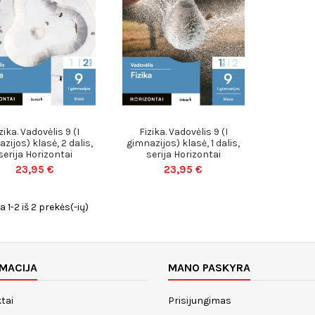
zika. Vadovėlis 9 (I
Fizika. Vadovėlis 9 (I
zijos) klasė, 2 dalis,
gimnazijos) klasė, 1 dalis,
serija Horizontai
serija Horizontai
23,95 €
23,95 €
1-2 iš 2 prekės(-ių)
MACIJA
MANO PASKYRA
tai
Prisijungimas