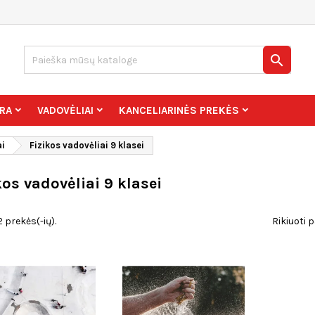

RA
VADOVĖLIAI
KANCELIARINĖS PREKĖS
ai
Fizikos vadovėliai 9 klasei
kos vadovėliai 9 klasei
 prekės(-ių).
Rikiuoti p