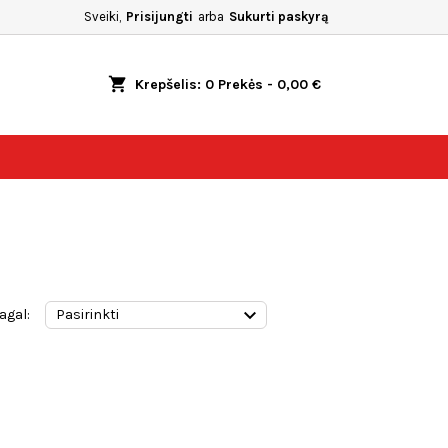
Sveiki,
Prisijungti
arba
Sukurti paskyrą
shopping_cart
Krepšelis:
0
Prekės - 0,00 €

agal:
Pasirinkti