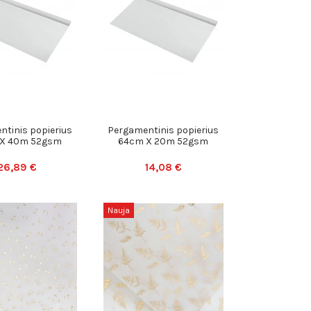
tinis popierius
Pergamentinis popierius
X 40m 52gsm
64cm X 20m 52gsm
26,89 €
14,08 €
Nauja