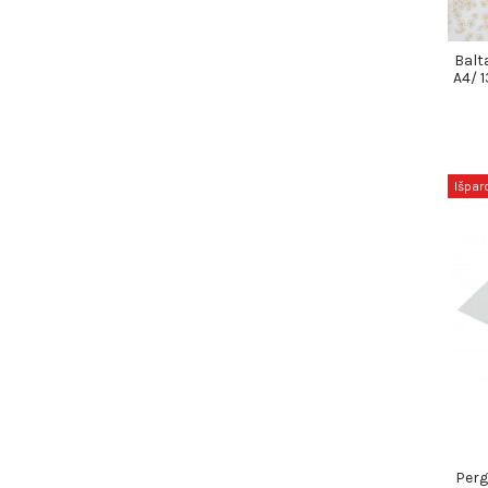
Balt
A4/ 
Išpar
Perg