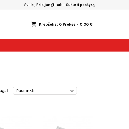
Sveiki,
Prisijungti
arba
Sukurti paskyrą
shopping_cart
Krepšelis:
0
Prekės - 0,00 €

agal:
Pasirinkti