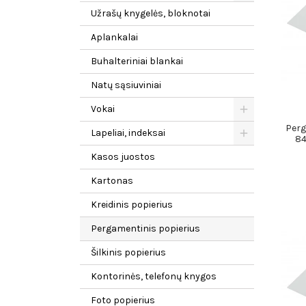
Užrašų knygelės, bloknotai
Aplankalai
Buhalteriniai blankai
Natų sąsiuviniai
Vokai
Perg
Lapeliai, indeksai
8
Kasos juostos
Kartonas
Kreidinis popierius
Pergamentinis popierius
Šilkinis popierius
Kontorinės, telefonų knygos
Foto popierius