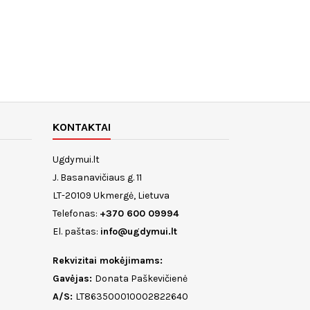
KONTAKTAI
Ugdymui.lt
J. Basanavičiaus g. 11
LT-20109 Ukmergė, Lietuva
Telefonas:
+370 600 09994
El. paštas:
info@ugdymui.lt
Rekvizitai mokėjimams:
Gavėjas:
Donata Paškevičienė
A/S:
LT863500010002822640