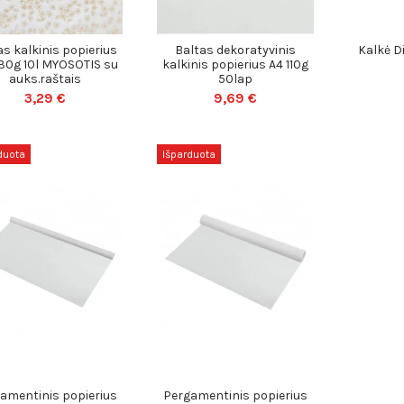
as kalkinis popierius
Baltas dekoratyvinis
Kalkė D
130g 10l MYOSOTIS su
kalkinis popierius A4 110g
auks.raštais
50lap
3,29 €
9,69 €
duota
Išparduota
amentinis popierius
Pergamentinis popierius