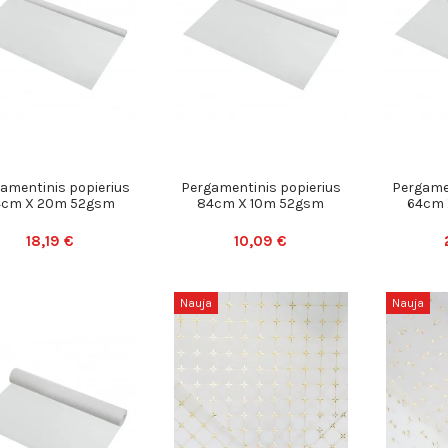
amentinis popierius
Pergamentinis popierius
Pergamen
4cm X 20m 52gsm
84cm X 10m 52gsm
64cm 
18,19 €
10,09 €
Nauja
Nauja