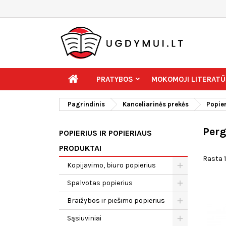
PRATYBOS
MOKOMOJI LITERATŪ
Pagrindinis
Kanceliarinės prekės
Popier
Perg
POPIERIUS IR POPIERIAUS
PRODUKTAI
Rasta 1
Kopijavimo, biuro popierius
Spalvotas popierius
Braižybos ir piešimo popierius
Sąsiuviniai