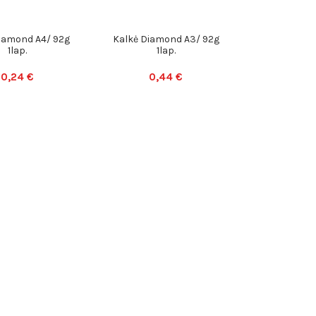
iamond A4/ 92g
Kalkė Diamond A3/ 92g
1lap.
1lap.
0,24 €
0,44 €