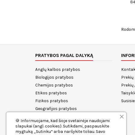
8
Rodoma 
PRATYBOS PAGAL DALYKĄ
INFOR
Anglų kalbos pratybos
Kontak
Biologijos pratybos
Prekių
Chemijos pratybos
Prekių
Etikos pratybos
Taisykl
Fizikos pratybos
Susisi
Geografijos pratybos
Istorijos pratybos
🍪 Informuojame, kad šioje svetainėje naudojami
Lietuvių kalbos pratybos
slapukai (angl. cookies). Sutikdami, paspauskite
mygtuką „Sutinku“ arba naršykite toliau. Savo
Matematikos pratybos