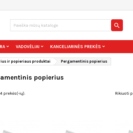

RA
VADOVĖLIAI
KANCELIARINĖS PREKĖS
ius ir popieriaus produktai
Pergamentinis popierius
amentinis popierius
4 prekės(-ių).
Rikiuoti p