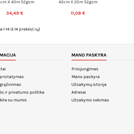
4cm X 40m 52gsm
42cm X 20m 52gsm
34,49 €
11,08 €
1-14 iš 14 prekės(-ių)
MACIJA
MANO PASKYRA
tai
Prisijungimas
 pristatymas
Mano paskyra
 grąžinimas
Užsakymų istorija
ės ir privatumo politika
Adresai
ekite su mumis
Užsakymo sekimas