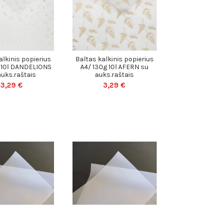
alkinis popierius
Baltas kalkinis popierius
 10l DANDELIONS
A4/ 130g 10l AFERN su
auks.raštais
auks.raštais
3,29 €
3,29 €