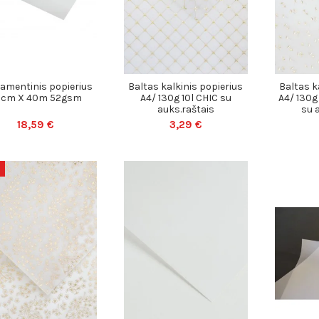
amentinis popierius
Baltas kalkinis popierius
Baltas k
2cm X 40m 52gsm
A4/ 130g 10l CHIC su
A4/ 130g
auks.raštais
su 
18,59 €
3,29 €
a