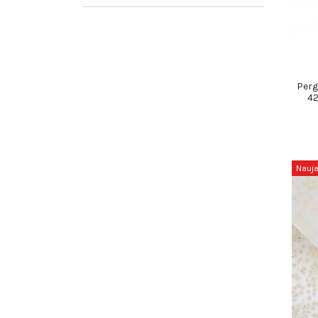
Perg
4
Nauj