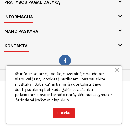

PRATYBOS PAGAL DALYKĄ

INFORMACIJA

MANO PASKYRA

KONTAKTAI
🍪 Informuojame, kad šioje svetainėje naudojami
© 2026 Ugdymui.lt. Visos teisės saugomos.
slapukai (angl. cookies). Sutikdami, paspauskite
mygtuką „Sutinku“ arba naršykite toliau. Savo
duotą sutikimą bet kada galėsite atšaukti
pakeisdami savo interneto naršyklės nustatymus ir
ištrindami įrašytus slapukus.
Sutinku