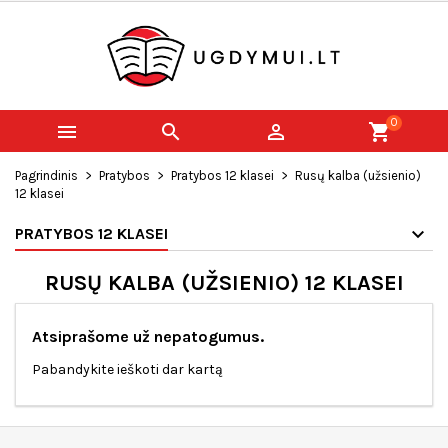
0



shopping_cart
Pagrindinis
Pratybos
Pratybos 12 klasei
Rusų kalba (užsienio)
12 klasei
PRATYBOS 12 KLASEI
RUSŲ KALBA (UŽSIENIO) 12 KLASEI
Atsiprašome už nepatogumus.
Pabandykite ieškoti dar kartą