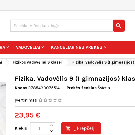

RA
VADOVĖLIAI
KANCELIARINĖS PREKĖS
ai
Fizikos vadovėliai 9 klasei
Fizika. Vadovėlis 9 (I gimnazijos) 
Fizika. Vadovėlis 9 (I gimnazijos) klas
Kodas
9785430075514
Prekės ženklas
Šviesa
Įvertinimas
23,95 €
Į krepšelį
Kiekis
