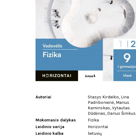
Autoriai
Stasys Kirdeikis, Lina
Padribonienė, Marius
Kaminskas, Vytautas
Dūdėnas, Darius Šimkus
Mokomasis dalykas
Fizika
Leidinio serija
Horizontai
Leidinio kalba
lietuvių