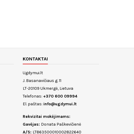
KONTAKTAI
Ugdymui.lt
J. Basanavičiaus g. 11
LT-20109 Ukmergė, Lietuva
Telefonas:
+370 600 09994
El. paštas:
info@ugdymui.lt
Rekvizitai mokėjimams:
Gavėjas:
Donata Paškevičienė
A/S:
LT863500010002822640