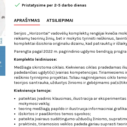

Pristatysime per 2-5 darbo dienas
APRAŠYMAS
ATSILIEPIMAI
Serijos „Horizontai“ vadovėlių komplektų rengėjai kviečia mokin
reikiamų teorinių žinių, bet ir mokytis tyrinėti reiškinius, lavi
komplektai išsiskiria originaliu dizainu, kad patrauktų ir išlai
Parengta pagal 2022 m. pagrindinio ugdymo bendrąją progra
Komplekto leidiniuose:
Medžiaga skirstoma ciklais. Kiekvienas ciklas pradedamas iliu
padedančias ugdyti(s) įvairias kompetencijas. Tiriamiesiems
reiškinio tyrinėjimo projektas. Toliau nagrinėjamos ciklo tem
teorijos santrauka, užduotys žinioms ir gebėjimams pa(si)tikri
Kiekvienoje temoje:
pateiktas įvadinis klausimas, iliustracija ar eksperimentas
mokymosi veiklą;
teorinę medžiagą papildo ir iliustruoja informaciniai grafi
išskirtos ir paaiškintos temos sąvokos;
pateikta įvairaus sudėtingumo užduočių žinioms, supratimui 
praktinės, tiriamosios veiklos padeda geriau suprasti teor