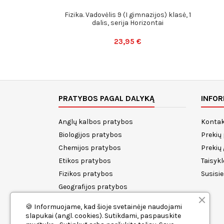
Fizika. Vadovėlis 9 (I gimnazijos) klasė, 1
dalis, serija Horizontai
23,95 €
PRATYBOS PAGAL DALYKĄ
INFOR
Anglų kalbos pratybos
Kontak
Biologijos pratybos
Prekių
Chemijos pratybos
Prekių
Etikos pratybos
Taisykl
Fizikos pratybos
Susisi
Geografijos pratybos
Istorijos pratybos
🍪 Informuojame, kad šioje svetainėje naudojami
Lietuvių kalbos pratybos
slapukai (angl. cookies). Sutikdami, paspauskite