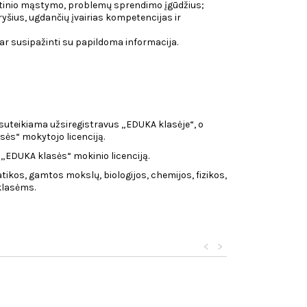
itinio mąstymo, problemų sprendimo įgūdžius;
ryšius, ugdančių įvairias kompetencijas ir
 ar susipažinti su papildoma informacija.
uteikiama užsiregistravus „EDUKA klasėje“, o
sės“ mokytojo licenciją.
 „EDUKA klasės“ mokinio licenciją.
atikos, gamtos mokslų, biologijos, chemijos, fizikos,
 klasėms.
<
>