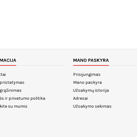
MACIJA
MANO PASKYRA
tai
Prisijungimas
 pristatymas
Mano paskyra
 grąžinimas
Užsakymų istorija
ės ir privatumo politika
Adresai
ekite su mumis
Užsakymo sekimas