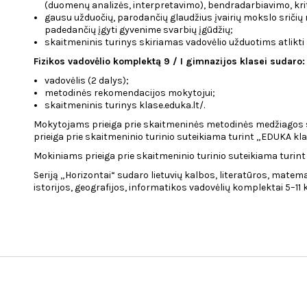
(duomenų analizės, interpretavimo), bendradarbiavimo, kr
gausu užduočių, parodančių glaudžius įvairių mokslo sričių 
padedančių įgyti gyvenime svarbių įgūdžių;
skaitmeninis turinys skiriamas vadovėlio užduotims atlikti
Fizikos vadovėlio komplektą 9 / I gimnazijos klasei sudaro:
vadovėlis (2 dalys);
metodinės rekomendacijos mokytojui;
skaitmeninis turinys klase.eduka.lt/.
Mokytojams prieiga prie skaitmeninės metodinės medžiagos s
prieiga prie skaitmeninio turinio suteikiama turint „EDUKA kla
Mokiniams prieiga prie skaitmeninio turinio suteikiama turint
Seriją „Horizontai“ sudaro lietuvių kalbos, literatūros, matem
istorijos, geografijos, informatikos vadovėlių komplektai 5–11