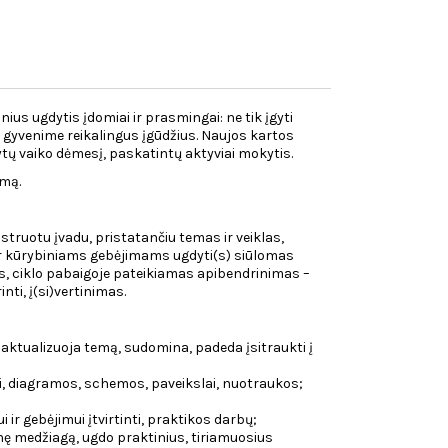
ius ugdytis įdomiai ir prasmingai: ne tik įgyti
nti gyvenime reikalingus įgūdžius. Naujos kartos
kytų vaiko dėmesį, paskatintų aktyviai mokytis.
mą.
struotu įvadu, pristatančiu temas ir veiklas,
 ir kūrybiniams gebėjimams ugdyti(s) siūlomas
os, ciklo pabaigoje pateikiamas apibendrinimas –
nti, į(si)vertinimas.
 aktualizuoja temą, sudomina, padeda įsitraukti į
kai, diagramos, schemos, paveikslai, nuotraukos;
ir gebėjimui įtvirtinti, praktikos darbų;
inę medžiagą, ugdo praktinius, tiriamuosius