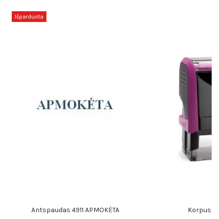
Išparduota
Antspaudas 4911 APMOKĖTA
Korpusas