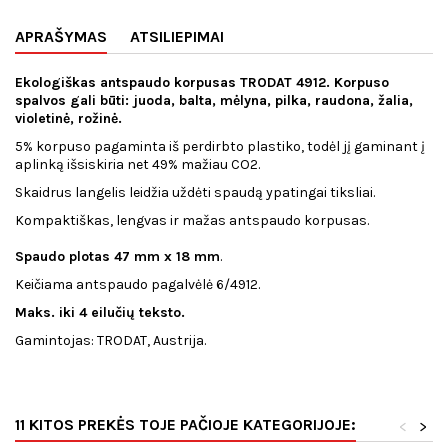
APRAŠYMAS
ATSILIEPIMAI
Ekologiškas antspaudo korpusas TRODAT 4912. Korpuso
spalvos gali būti: juoda, balta, mėlyna, pilka, raudona, žalia,
violetinė, rožinė.
5% korpuso pagaminta iš perdirbto plastiko, todėl jį gaminant į
aplinką išsiskiria net 49% mažiau CO2.
Skaidrus langelis leidžia uždėti spaudą ypatingai tiksliai.
Kompaktiškas, lengvas ir mažas antspaudo korpusas.
Spaudo plotas 47 mm x 18 mm
.
Keičiama antspaudo pagalvėlė 6/4912.
Maks. iki 4 eilučių teksto.
Gamintojas: TRODAT, Austrija.
11 KITOS PREKĖS TOJE PAČIOJE KATEGORIJOJE:
<
>