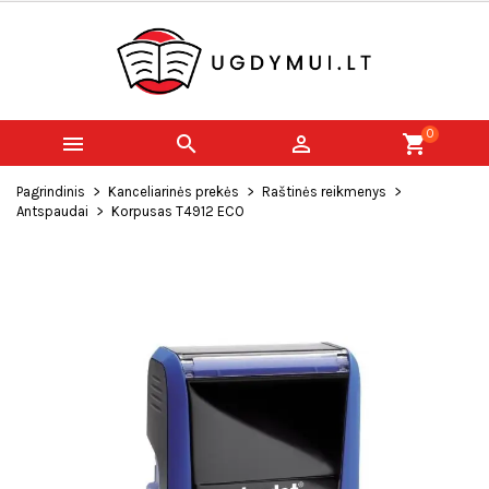
0



shopping_cart
Pagrindinis
Kanceliarinės prekės
Raštinės reikmenys
Antspaudai
Korpusas T4912 ECO