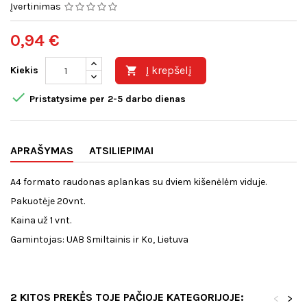
Įvertinimas
0,94 €
Į krepšelį
Kiekis


Pristatysime per 2-5 darbo dienas
APRAŠYMAS
ATSILIEPIMAI
A4 formato raudonas aplankas su dviem kišenėlėm viduje.
Pakuotėje 20vnt.
Kaina už 1 vnt.
Gamintojas: UAB Smiltainis ir Ko, Lietuva
2 KITOS PREKĖS TOJE PAČIOJE KATEGORIJOJE:
<
>