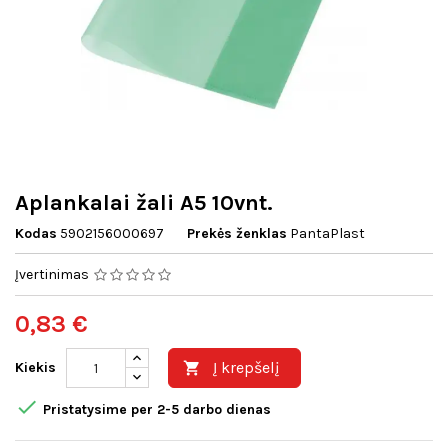
Aplankalai žali A5 10vnt.
Kodas
5902156000697
Prekės ženklas
PantaPlast
Įvertinimas
0,83 €
Į krepšelį
Kiekis


Pristatysime per 2-5 darbo dienas