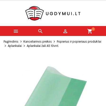
0



shopping_cart
Pagrindinis
Kanceliarinės prekės
Popierius ir popieriaus produktai
Aplankalai
Aplankalai žali A5 10vnt.