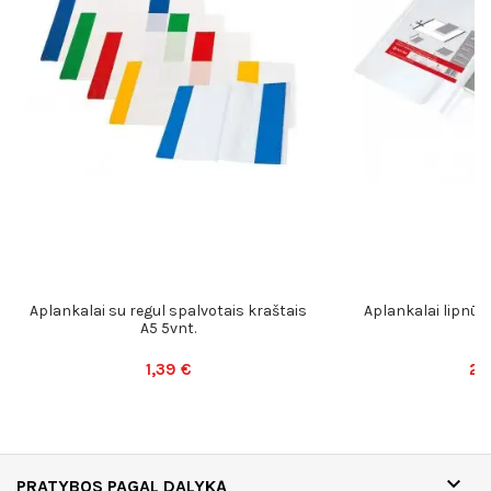
Aplankalai su regul spalvotais kraštais
Aplankalai lipnūs 
A5 5vnt.
1,39 €
2,

PRATYBOS PAGAL DALYKĄ