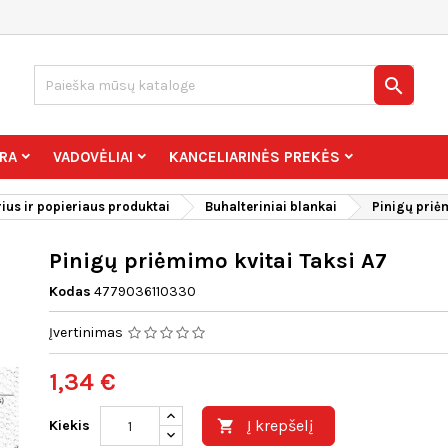

RA
VADOVĖLIAI
KANCELIARINĖS PREKĖS
ius ir popieriaus produktai
Buhalteriniai blankai
Pinigų priė
Pinigų priėmimo kvitai Taksi A7
Kodas
4779036110330
Įvertinimas
1,34 €
Į krepšelį
Kiekis
