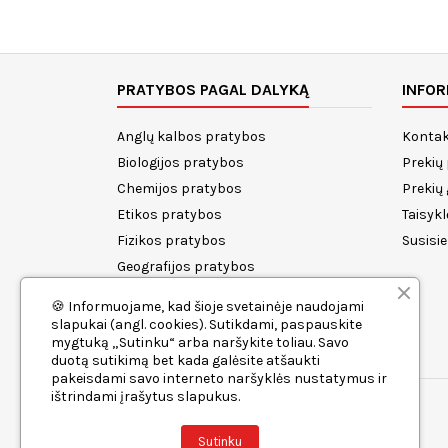
PRATYBOS PAGAL DALYKĄ
INFOR
Anglų kalbos pratybos
Kontak
Biologijos pratybos
Prekių
Chemijos pratybos
Prekių
Etikos pratybos
Taisykl
Fizikos pratybos
Susisi
Geografijos pratybos
Istorijos pratybos
🍪 Informuojame, kad šioje svetainėje naudojami
Lietuvių kalbos pratybos
slapukai (angl. cookies). Sutikdami, paspauskite
mygtuką „Sutinku“ arba naršykite toliau. Savo
Matematikos pratybos
duotą sutikimą bet kada galėsite atšaukti
pakeisdami savo interneto naršyklės nustatymus ir
ištrindami įrašytus slapukus.
Sutinku