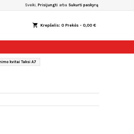
Sveiki,
Prisijungti
arba
Sukurti paskyrą
shopping_cart
Krepšelis:
0
Prekės - 0,00 €
mimo kvitai Taksi A7