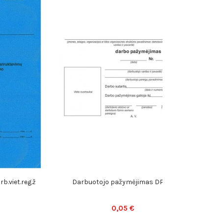
Ka
rb.viet.reg.ž
Darbuotojo pažymėjimas DP-A7
0,05 €