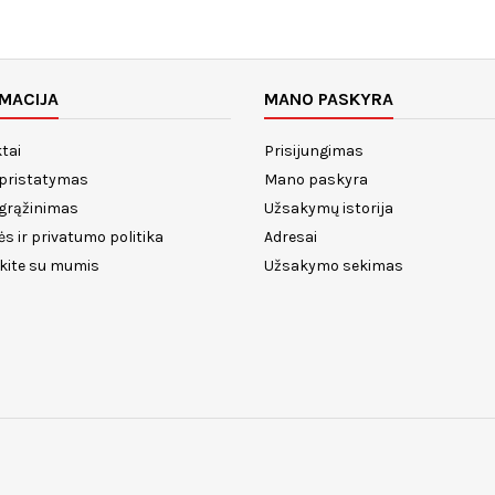
MACIJA
MANO PASKYRA
tai
Prisijungimas
 pristatymas
Mano paskyra
 grąžinimas
Užsakymų istorija
ės ir privatumo politika
Adresai
ekite su mumis
Užsakymo sekimas