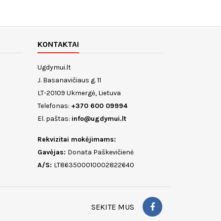
KONTAKTAI
Ugdymui.lt
J. Basanavičiaus g. 11
LT-20109 Ukmergė, Lietuva
Telefonas:
+370 600 09994
El. paštas:
info@ugdymui.lt
Rekvizitai mokėjimams:
Gavėjas:
Donata Paškevičienė
A/S:
LT863500010002822640
SEKITE MUS