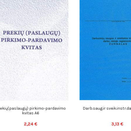
ekių(paslaugų) pirkimo-pardavimo
Darb.saug.ir sveik.instr.da
kvitas A6
2,24 €
3,13 €