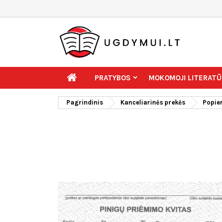
PRATYBOS
MOKOMOJI LITERATŪ
Pagrindinis
Kanceliarinės prekės
Popier