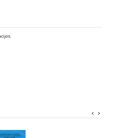
cijos.
<
>