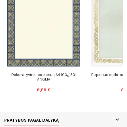
Dekoratyvinis popierius A4 100g 50l
Popierius diplomam
ANGLIA
9,89 €
8,

PRATYBOS PAGAL DALYKĄ