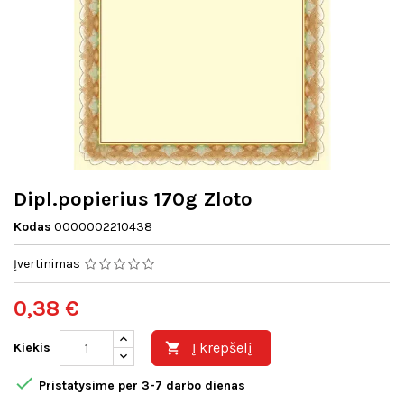
Dipl.popierius 170g Zloto
Kodas
0000002210438
Įvertinimas
0,38 €
Į krepšelį
Kiekis


Pristatysime per 3-7 darbo dienas