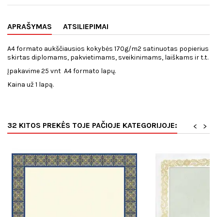
APRAŠYMAS
ATSILIEPIMAI
A4 formato aukščiausios kokybės 170g/m2 satinuotas popierius
skirtas diplomams, pakvietimams, sveikinimams, laiškams ir t.t.
Įpakavime 25 vnt A4 formato lapų.
Kaina už 1 lapą.
32 KITOS PREKĖS TOJE PAČIOJE KATEGORIJOJE:
<
>