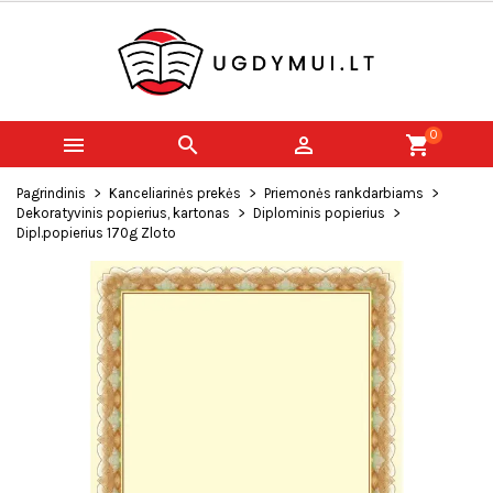
0



shopping_cart
Pagrindinis
Kanceliarinės prekės
Priemonės rankdarbiams
Dekoratyvinis popierius, kartonas
Diplominis popierius
Dipl.popierius 170g Zloto