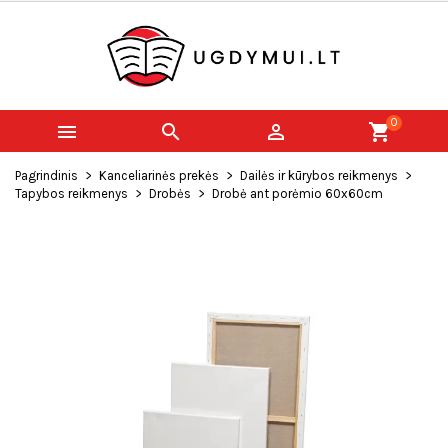
0



shopping_cart
Pagrindinis
Kanceliarinės prekės
Dailės ir kūrybos reikmenys
Tapybos reikmenys
Drobės
Drobė ant porėmio 60x60cm