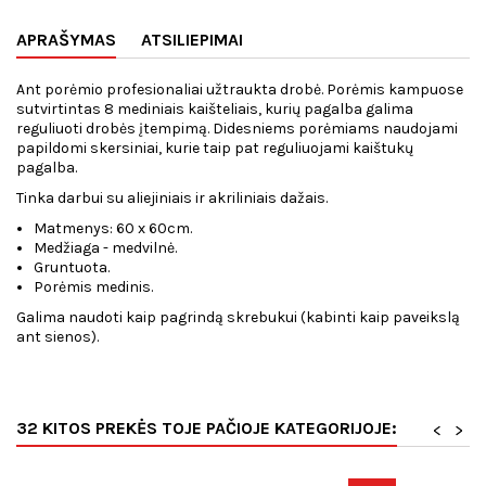
APRAŠYMAS
ATSILIEPIMAI
Ant porėmio profesionaliai užtraukta drobė. Porėmis kampuose
sutvirtintas 8 mediniais kaišteliais, kurių pagalba galima
reguliuoti drobės įtempimą. Didesniems porėmiams naudojami
papildomi skersiniai, kurie taip pat reguliuojami kaištukų
pagalba.
Tinka darbui su aliejiniais ir akriliniais dažais.
Matmenys: 60 x 60cm.
Medžiaga - medvilnė.
Gruntuota.
Porėmis medinis.
Galima naudoti kaip pagrindą skrebukui (kabinti kaip paveikslą
ant sienos).
32 KITOS PREKĖS TOJE PAČIOJE KATEGORIJOJE:
<
>