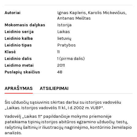
Autoriai
Ignas Kapleris, Karolis Mickevičius,
Antanas Meištas
Mokomasis dalykas
Istorija
Leidinio serija
Laikas
Leidinio kalba
lietuvių
Leidinio tipas
Pratybos
Klasė
11
Leidinio dalis
1 (pirma dalis)
Leidimo metai
2011
Puslapių skaičius
48
APRAŠYMAS
ATSILIEPIMAI
Šis užduočių sąsiuvinis skirtas darbui su istorijos vadovėliu
„Laikas. Istorijos vadovėlis 11 kl., I d. 2002 m. VUBP“.
Vadovėlį „Laikas 11“ papildančioje mokymo priemonėje
pateikiama tipinių istorijos abitūros egzamino užduočių: testų,
rašytinių šaltinių ir iliustracijų nagrinėjimo, kontūrinio žemėlapio
analizės.