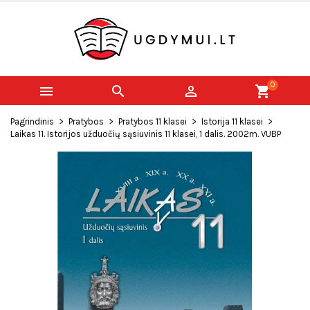
0



shopping_cart
Pagrindinis
Pratybos
Pratybos 11 klasei
Istorija 11 klasei
Laikas 11. Istorijos užduočių sąsiuvinis 11 klasei, 1 dalis. 2002m. VUBP