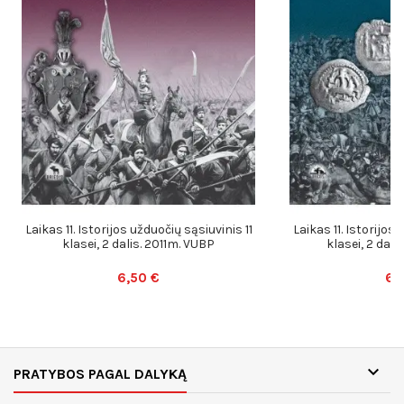
Laikas 11. Istorijos užduočių sąsiuvinis 11
Laikas 11. Istorijos 
klasei, 2 dalis. 2011m. VUBP
klasei, 2 dal
6,50 €
6,

PRATYBOS PAGAL DALYKĄ