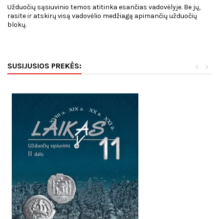
Užduočių sąsiuvinio temos atitinka esančias vadovėlyje. Be jų,
rasite ir atskirų visą vadovėlio medžiagą apimančių užduočių
blokų.
SUSIJUSIOS PREKĖS:
<
>