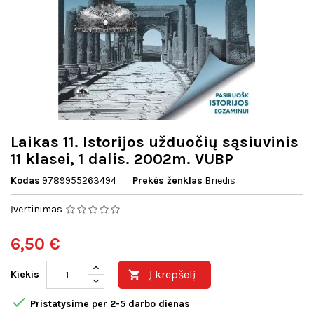
Laikas 11. Istorijos užduočių sąsiuvinis
11 klasei, 1 dalis. 2002m. VUBP
Kodas
9789955263494
Prekės ženklas
Briedis
Įvertinimas
6,50 €
Į krepšelį
Kiekis


Pristatysime per 2-5 darbo dienas