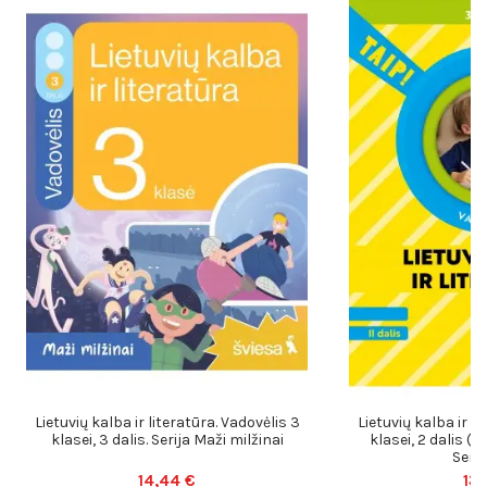
Lietuvių kalba ir literatūra. Vadovėlis 3
Lietuvių kalba ir li
klasei, 3 dalis. Serija Maži milžinai
klasei, 2 dalis (
Serij
14,44 €
13,