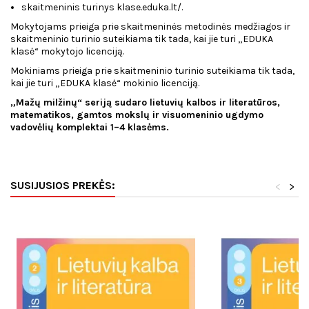
skaitmeninis turinys klase.eduka.lt/.
Mokytojams prieiga prie skaitmeninės metodinės medžiagos ir
skaitmeninio turinio suteikiama tik tada, kai jie turi „EDUKA
klasė“ mokytojo licenciją.
Mokiniams prieiga prie skaitmeninio turinio suteikiama tik tada,
kai jie turi „EDUKA klasė“ mokinio licenciją.
„Mažų milžinų“ seriją sudaro lietuvių kalbos ir literatūros,
matematikos, gamtos mokslų ir visuomeninio ugdymo
vadovėlių komplektai 1–4 klasėms.
SUSIJUSIOS PREKĖS:
<
>