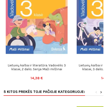
Lietuvių kalba ir literatūra. Vadovėlis 3
Lietuvių kalba ir li
klasei, 2 dalis. Serija Maži milžinai
klasei, 3 dalis. S
14,38 €
14,
5 KITOS PREKĖS TOJE PAČIOJE KATEGORIJOJE:
<
>