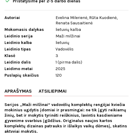

Pristatysime per 2-5 darbo dienas
Autoriai
Evelina Milerienė, Rūta Kuodienė,
Renata Sausaitienė
Mokomasis dalykas
lietuvių kalba
Leidinio serija
Maži milžinai
Leidinio kalba
lietuvių
Leidinio tipas
Vadovėlis
Klasė
3
Leidinio dalis
1 (pirma dalis)
Leidimo metai
2025
Puslapių skaičius
120
APRAŠYMAS
ATSILIEPIMAI
Serijos „Maži milžinai“ vadovėlių komplektų rengėjai kviečia
mokinius ugdytis įdomiai ir prasmingai: ne tik įgyti reikiamų
žinių, bet ir mokytis tyrinėti reiškinius, lavintis kasdieniame
gyvenime svarbius įgūdžius. Originalus naujos kartos
komplektų dizainas patrauks ir išlaikys vaikų dėmesį, skatins
aktyviai mokytis.