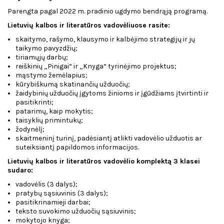
Parengta pagal 2022 m. pradinio ugdymo bendrąją programą.
Lietuvių kalbos ir literatūros vadovėliuose rasite:
skaitymo, rašymo, klausymo ir kalbėjimo strategijų ir jų
taikymo pavyzdžių;
tiriamųjų darbų;
reiškinių „Pinigai“ ir „Knyga“ tyrinėjimo projektus;
mąstymo žemėlapius;
kūrybiškumą skatinančių užduočių;
žaidybinių užduočių įgytoms žinioms ir įgūdžiams įtvirtinti ir
pasitikrinti;
patarimų, kaip mokytis;
taisyklių primintukų;
žodynėlį;
skaitmeninį turinį, padėsiantį atlikti vadovėlio užduotis ar
suteiksiantį papildomos informacijos.
Lietuvių kalbos ir literatūros vadovėlio komplektą 3 klasei
sudaro:
vadovėlis (3 dalys);
pratybų sąsiuvinis (3 dalys);
pasitikrinamieji darbai;
teksto suvokimo užduočių sąsiuvinis;
mokytojo knyga;