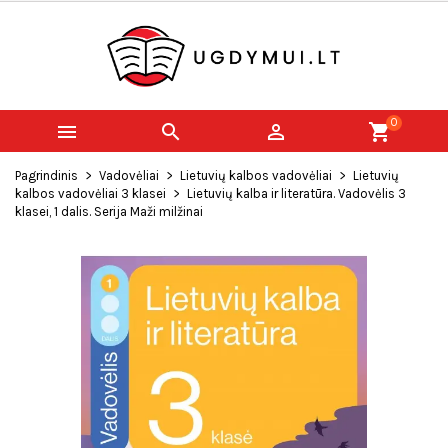
0



shopping_cart
Pagrindinis
Vadovėliai
Lietuvių kalbos vadovėliai
Lietuvių
kalbos vadovėliai 3 klasei
Lietuvių kalba ir literatūra. Vadovėlis 3
klasei, 1 dalis. Serija Maži milžinai