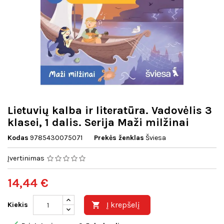
Lietuvių kalba ir literatūra. Vadovėlis 3
klasei, 1 dalis. Serija Maži milžinai
Kodas
9785430075071
Prekės ženklas
Šviesa
Įvertinimas
14,44 €
Į krepšelį
Kiekis
