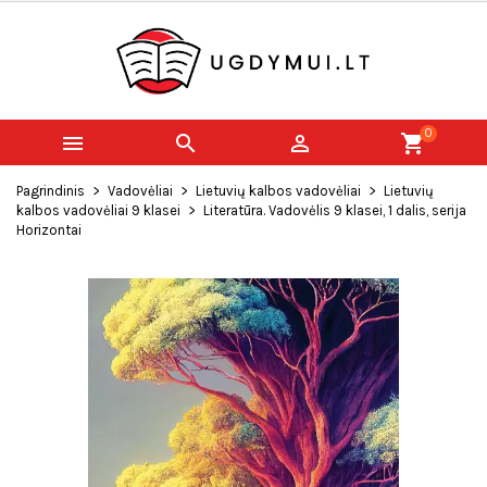
0



shopping_cart
Pagrindinis
Vadovėliai
Lietuvių kalbos vadovėliai
Lietuvių
kalbos vadovėliai 9 klasei
Literatūra. Vadovėlis 9 klasei, 1 dalis, serija
Horizontai