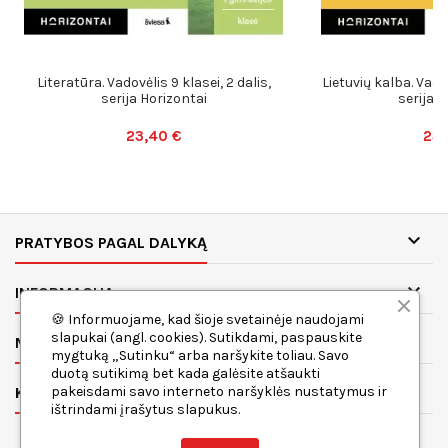
Literatūra. Vadovėlis 9 klasei, 2 dalis,
Lietuvių kalba. Vadov
serija Horizontai
serija H
23,40 €
23,

PRATYBOS PAGAL DALYKĄ

INFORMACIJA
🍪 Informuojame, kad šioje svetainėje naudojami

slapukai (angl. cookies). Sutikdami, paspauskite
MANO PASKYRA
mygtuką „Sutinku“ arba naršykite toliau. Savo
duotą sutikimą bet kada galėsite atšaukti

KONTAKTAI
pakeisdami savo interneto naršyklės nustatymus ir
ištrindami įrašytus slapukus.