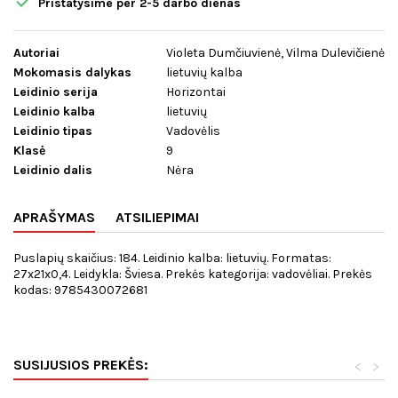

Pristatysime per 2-5 darbo dienas
Autoriai
Violeta Dumčiuvienė, Vilma Dulevičienė
Mokomasis dalykas
lietuvių kalba
Leidinio serija
Horizontai
Leidinio kalba
lietuvių
Leidinio tipas
Vadovėlis
Klasė
9
Leidinio dalis
Nėra
APRAŠYMAS
ATSILIEPIMAI
Puslapių skaičius: 184. Leidinio kalba: lietuvių. Formatas:
27x21x0,4. Leidykla: Šviesa. Prekės kategorija: vadovėliai. Prekės
kodas: 9785430072681
SUSIJUSIOS PREKĖS:
<
>