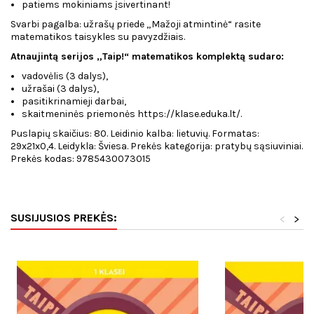
patiems mokiniams įsivertinant!
Svarbi pagalba: užrašų priede „Mažoji atmintinė“ rasite
matematikos taisykles su pavyzdžiais.
Atnaujintą serijos „Taip!“ matematikos komplektą sudaro:
vadovėlis (3 dalys),
užrašai (3 dalys),
pasitikrinamieji darbai,
skaitmeninės priemonės https://klase.eduka.lt/.
Puslapių skaičius: 80. Leidinio kalba: lietuvių. Formatas:
29x21x0,4. Leidykla: Šviesa. Prekės kategorija: pratybų sąsiuviniai.
Prekės kodas: 9785430073015
SUSIJUSIOS PREKĖS:
<
>