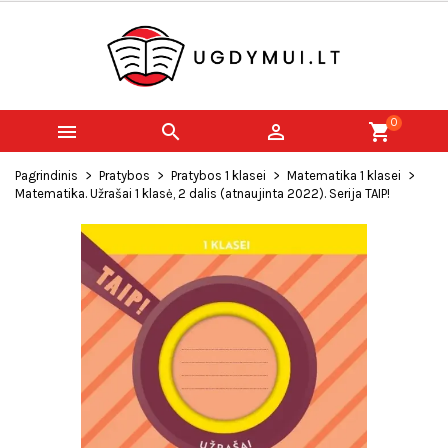
0



shopping_cart
Pagrindinis
Pratybos
Pratybos 1 klasei
Matematika 1 klasei
Matematika. Užrašai 1 klasė, 2 dalis (atnaujinta 2022). Serija TAIP!