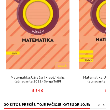
Matematika. Užrašai 1 klasė, 1 dalis
Matematika. Užraš
(atnaujinta 2022). Serija TAIP!
(atnaujinta 202
5,54 €
5,
20 KITOS PREKĖS TOJE PAČIOJE KATEGORIJOJE:
<
>