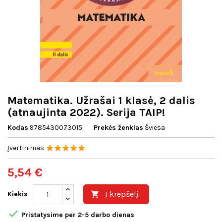
Matematika. Užrašai 1 klasė, 2 dalis
(atnaujinta 2022). Serija TAIP!
Kodas
9785430073015
Prekės ženklas
Šviesa
Įvertinimas
5,54 €
Į krepšelį
Kiekis


Pristatysime per 2-5 darbo dienas