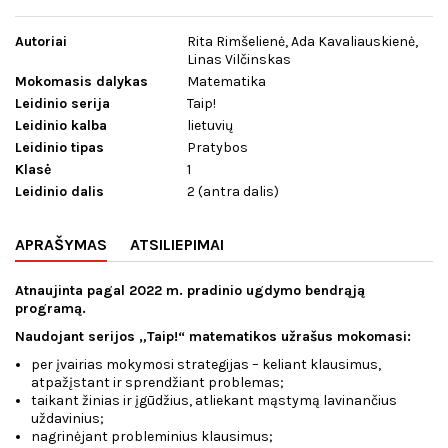
Autoriai
Rita Rimšelienė, Ada Kavaliauskienė,
Linas Vilčinskas
Mokomasis dalykas
Matematika
Leidinio serija
Taip!
Leidinio kalba
lietuvių
Leidinio tipas
Pratybos
Klasė
1
Leidinio dalis
2 (antra dalis)
APRAŠYMAS
ATSILIEPIMAI
Atnaujinta pagal 2022 m. pradinio ugdymo bendrąją
programą.
Naudojant serijos „Taip!“ matematikos užrašus mokomasi:
per įvairias mokymosi strategijas – keliant klausimus,
atpažįstant ir sprendžiant problemas;
taikant žinias ir įgūdžius, atliekant mąstymą lavinančius
uždavinius;
nagrinėjant probleminius klausimus;