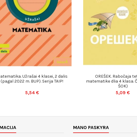
atematika. Užrašai 4 klasei, 2 dalis
OREŠEK. Rabočaja te
(pagal 2022 m. BUP). Serija TAIP!
matematike dlia 4 klasa. Č
ŠOK)
5,54 €
5,09 €
MACIJA
MANO PASKYRA