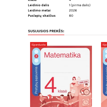
Leidinio dalis
1 (pirma dalis)
Leidimo metai
2026
Puslapių skaičius
80
SUSIJUSIOS PREKĖS:
Išparduota
Išp