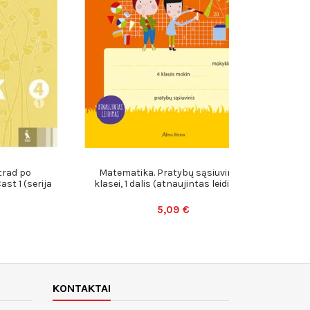
trad po
Matematika. Pratybų sąsiuvinis 4
M
ast 1 (serija
klasei, 1 dalis (atnaujintas leidimas)
kl
5,09 €
KONTAKTAI