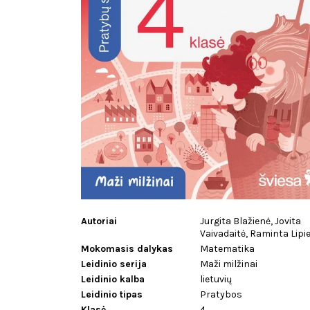
Autoriai
Jurgita Blažienė, Jovita
Vaivadaitė, Raminta Lipi
Mokomasis dalykas
Matematika
Leidinio serija
Maži milžinai
Leidinio kalba
lietuvių
Leidinio tipas
Pratybos
Klasė
4