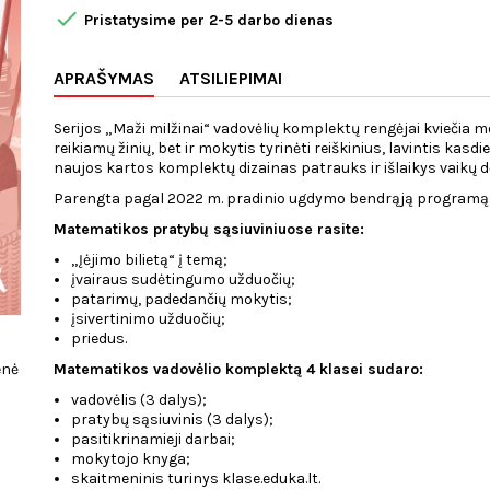

Pristatysime per 2-5 darbo dienas
APRAŠYMAS
ATSILIEPIMAI
Serijos „Maži milžinai“ vadovėlių komplektų rengėjai kviečia mo
reikiamų žinių, bet ir mokytis tyrinėti reiškinius, lavintis kas
naujos kartos komplektų dizainas patrauks ir išlaikys vaikų d
Parengta pagal 2022 m. pradinio ugdymo bendrąją programą
Matematikos pratybų sąsiuviniuose rasite:
„Įėjimo bilietą“ į temą;
įvairaus sudėtingumo užduočių;
patarimų, padedančių mokytis;
įsivertinimo užduočių;
priedus.
enė
Matematikos vadovėlio komplektą 4 klasei sudaro:
vadovėlis (3 dalys);
pratybų sąsiuvinis (3 dalys);
pasitikrinamieji darbai;
mokytojo knyga;
skaitmeninis turinys klase.eduka.lt.