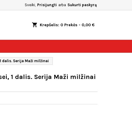
Sveiki,
Prisijungti
arba
Sukurti paskyrą
shopping_cart
Krepšelis:
0
Prekės - 0,00 €
 dalis. Serija Maži milžinai
i, 1 dalis. Serija Maži milžinai