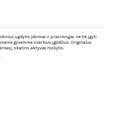
kinius ugdytis įdomiai ir prasmingai: ne tik įgyti
dieniame gyvenime svarbius įgūdžius. Originalus
ėmesį, skatins aktyviai mokytis.
.