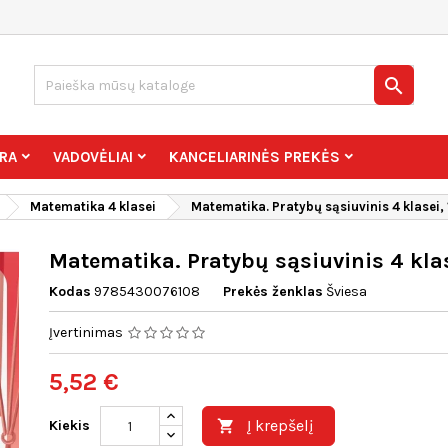

RA
VADOVĖLIAI
KANCELIARINĖS PREKĖS
Matematika 4 klasei
Matematika. Pratybų sąsiuvinis 4 klasei, 1
Matematika. Pratybų sąsiuvinis 4 klase
Kodas
9785430076108
Prekės ženklas
Šviesa
Įvertinimas
5,52 €
Į krepšelį
Kiekis
