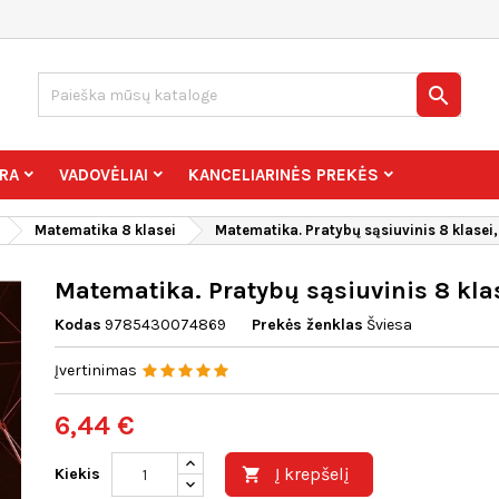

RA
VADOVĖLIAI
KANCELIARINĖS PREKĖS
Matematika 8 klasei
Matematika. Pratybų sąsiuvinis 8 klasei, 
Matematika. Pratybų sąsiuvinis 8 klase
Kodas
9785430074869
Prekės ženklas
Šviesa
Įvertinimas
6,44 €
Į krepšelį
Kiekis
