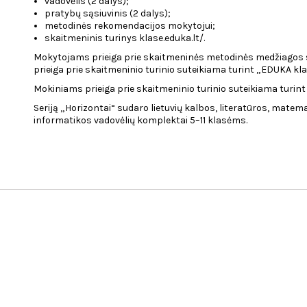
vadovėlis (2 dalys);
pratybų sąsiuvinis (2 dalys);
metodinės rekomendacijos mokytojui;
skaitmeninis turinys klase.eduka.lt/.
Mokytojams prieiga prie skaitmeninės metodinės medžiagos s
prieiga prie skaitmeninio turinio suteikiama turint „EDUKA kla
Mokiniams prieiga prie skaitmeninio turinio suteikiama turint
Seriją „Horizontai“ sudaro lietuvių kalbos, literatūros, matemat
informatikos vadovėlių komplektai 5–11 klasėms.