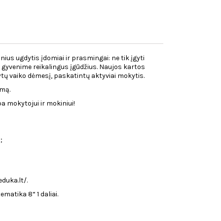
ius ugdytis įdomiai ir prasmingai: ne tik įgyti
nti gyvenime reikalingus įgūdžius. Naujos kartos
kytų vaiko dėmesį, paskatintų aktyviai mokytis.
mą.
ba mokytojui ir mokiniui!
;
duka.lt/.
matika 8“ 1 daliai.