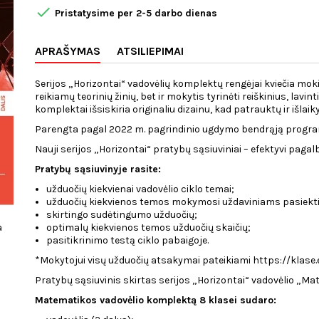

Pristatysime per 2-5 darbo dienas
APRAŠYMAS
ATSILIEPIMAI
Serijos „Horizontai“ vadovėlių komplektų rengėjai kviečia mokin
reikiamų teorinių žinių, bet ir mokytis tyrinėti reiškinius, lavi
komplektai išsiskiria originaliu dizainu, kad patrauktų ir išlai
Parengta pagal 2022 m. pagrindinio ugdymo bendrąją progra
Nauji serijos „Horizontai“ pratybų sąsiuviniai – efektyvi pagal
Pratybų sąsiuvinyje rasite:
užduočių kiekvienai vadovėlio ciklo temai;
užduočių kiekvienos temos mokymosi uždaviniams pasiekti
skirtingo sudėtingumo užduočių;
a
optimalų kiekvienos temos užduočių skaičių;
pasitikrinimo testą ciklo pabaigoje.
*Mokytojui visų užduočių atsakymai pateikiami https://klase.e
Pratybų sąsiuvinis skirtas serijos „Horizontai“ vadovėlio „Mate
Matematikos vadovėlio komplektą 8 klasei sudaro: