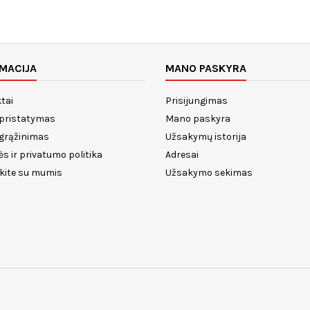
MACIJA
MANO PASKYRA
tai
Prisijungimas
 pristatymas
Mano paskyra
 grąžinimas
Užsakymų istorija
ės ir privatumo politika
Adresai
ekite su mumis
Užsakymo sekimas