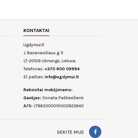
KONTAKTAI
Ugdymui.lt
J. Basanavičiaus g. 11
LT-20109 Ukmergė, Lietuva
Telefonas:
+370 600 09994
El. paštas:
info@ugdymui.lt
Rekvizitai mokėjimams:
Gavėjas:
Donata Paškevičienė
A/S:
LT863500010002822640
SEKITE MUS