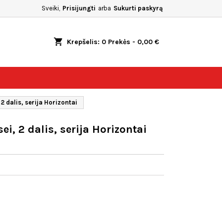
Sveiki,
Prisijungti
arba
Sukurti paskyrą
shopping_cart
Krepšelis:
0
Prekės - 0,00 €
2 dalis, serija Horizontai
i, 2 dalis, serija Horizontai