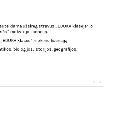
uteikiama užsiregistravus „EDUKA klasėje“, o
sės“ mokytojo licenciją.
 „EDUKA klasės“ mokinio licenciją.
ikos, biologijos, istorijos, geografijos,
<
>