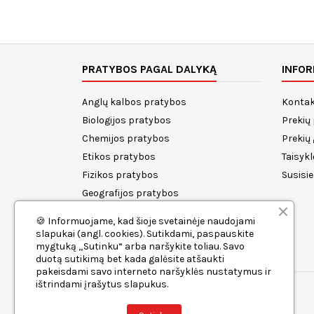
PRATYBOS PAGAL DALYKĄ
INFOR
Anglų kalbos pratybos
Kontak
Biologijos pratybos
Prekių
Chemijos pratybos
Prekių
Etikos pratybos
Taisykl
Fizikos pratybos
Susisi
Geografijos pratybos
Istorijos pratybos
🍪 Informuojame, kad šioje svetainėje naudojami
Lietuvių kalbos pratybos
slapukai (angl. cookies). Sutikdami, paspauskite
mygtuką „Sutinku“ arba naršykite toliau. Savo
Matematikos pratybos
duotą sutikimą bet kada galėsite atšaukti
pakeisdami savo interneto naršyklės nustatymus ir
ištrindami įrašytus slapukus.