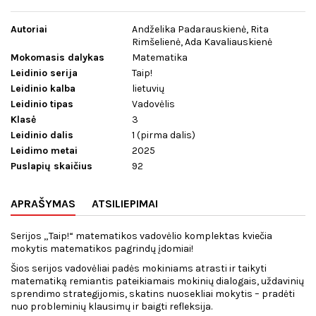
Autoriai
Andželika Padarauskienė, Rita
Rimšelienė, Ada Kavaliauskienė
Mokomasis dalykas
Matematika
Leidinio serija
Taip!
Leidinio kalba
lietuvių
Leidinio tipas
Vadovėlis
Klasė
3
Leidinio dalis
1 (pirma dalis)
Leidimo metai
2025
Puslapių skaičius
92
APRAŠYMAS
ATSILIEPIMAI
Serijos „Taip!“ matematikos vadovėlio komplektas kviečia
mokytis matematikos pagrindų įdomiai!
Šios serijos vadovėliai padės mokiniams atrasti ir taikyti
matematiką remiantis pateikiamais mokinių dialogais, uždavinių
sprendimo strategijomis, skatins nuosekliai mokytis – pradėti
nuo probleminių klausimų ir baigti refleksija.