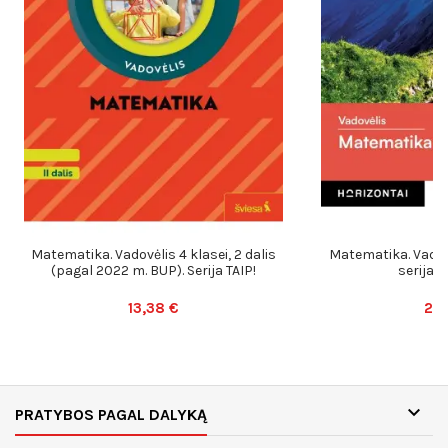
Matematika. Vadovėlis 4 klasei, 2 dalis
Matematika. Vadovėl
(pagal 2022 m. BUP). Serija TAIP!
serija H
13,38 €
23,

PRATYBOS PAGAL DALYKĄ