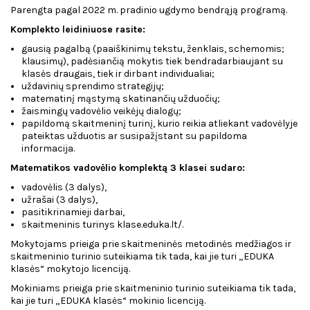
Parengta pagal 2022 m. pradinio ugdymo bendrąją programą.
Komplekto leidiniuose rasite:
gausią pagalbą (paaiškinimų tekstu, ženklais, schemomis;
klausimų), padėsiančią mokytis tiek bendradarbiaujant su
klasės draugais, tiek ir dirbant individualiai;
uždavinių sprendimo strategijų;
matematinį mąstymą skatinančių užduočių;
žaismingų vadovėlio veikėjų dialogų;
papildomą skaitmeninį turinį, kurio reikia atliekant vadovėlyje
pateiktas užduotis ar susipažįstant su papildoma
informacija.
Matematikos vadovėlio komplektą 3 klasei sudaro:
vadovėlis (3 dalys),
užrašai (3 dalys),
pasitikrinamieji darbai,
skaitmeninis turinys klase.eduka.lt/.
Mokytojams prieiga prie skaitmeninės metodinės medžiagos ir
skaitmeninio turinio suteikiama tik tada, kai jie turi „EDUKA
klasės“ mokytojo licenciją.
Mokiniams prieiga prie skaitmeninio turinio suteikiama tik tada,
kai jie turi „EDUKA klasės“ mokinio licenciją.