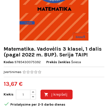
Matematika. Vadovėlis 3 klasei, 1 dalis
(pagal 2022 m. BUP). Serija TAIP!
Kodas
9785430075392
Prekės ženklas
Šviesa
Įvertinimas
13,67 €
Į krepšelį
Kiekis


Pristatysime per 2-5 darbo dienas