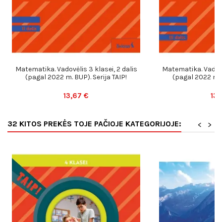
Matematika. Vadovėlis 3 klasei, 2 dalis
Matematika. Vadovėl
(pagal 2022 m. BUP). Serija TAIP!
(pagal 2022 m. B
13,67 €
13,
32 KITOS PREKĖS TOJE PAČIOJE KATEGORIJOJE:
<
>