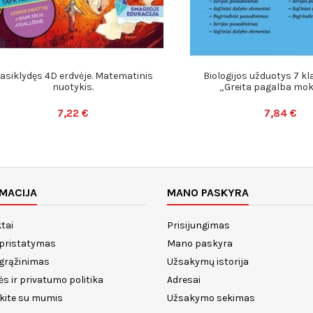
asiklydęs 4D erdvėje. Matematinis
Biologijos užduotys 7 kla
nuotykis.
„Greita pagalba moki
7,22 €
7,84 €
MACIJA
MANO PASKYRA
tai
Prisijungimas
 pristatymas
Mano paskyra
 grąžinimas
Užsakymų istorija
ės ir privatumo politika
Adresai
ekite su mumis
Užsakymo sekimas