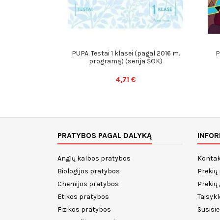
PUPA. Testai 1 klasei (pagal 2016 m.
P
programą) (serija ŠOK)
4,71 €
PRATYBOS PAGAL DALYKĄ
INFOR
Anglų kalbos pratybos
Kontak
Biologijos pratybos
Prekių
Chemijos pratybos
Prekių
Etikos pratybos
Taisykl
Fizikos pratybos
Susisi