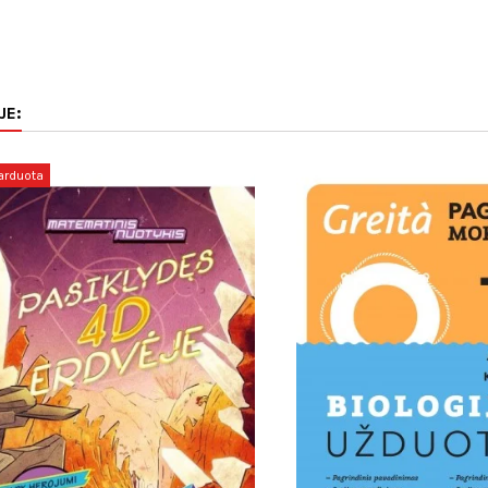
JE:
arduota