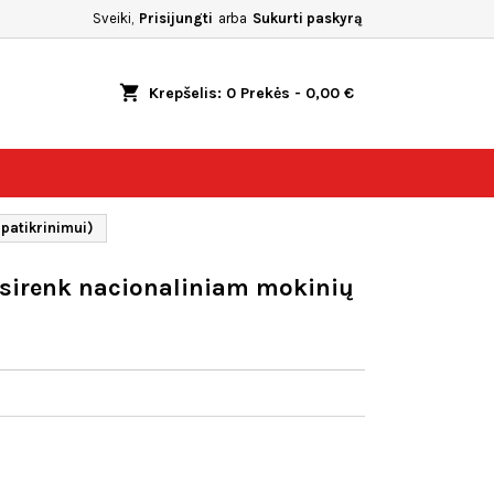
Sveiki,
Prisijungti
arba
Sukurti paskyrą
shopping_cart
Krepšelis:
0
Prekės - 0,00 €
 patikrinimui)
Pasirenk nacionaliniam mokinių