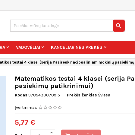

RA
VADOVĖLIAI
KANCELIARINĖS PREKĖS
tikos testai 4 klasei (serija Pasirenk nacionaliniam mokinių pasiekimų
Matematikos testai 4 klasei (serija 
pasiekimų patikrinimui)
Kodas
9785430070915
Prekės ženklas
Šviesa
Įvertinimas
5,77 €