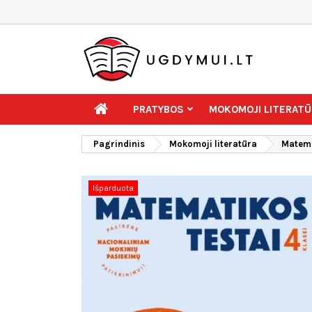
PRATYBOS
MOKOMOJI LITERATŪ
Pagrindinis
Mokomoji literatūra
Matema
Išparduota