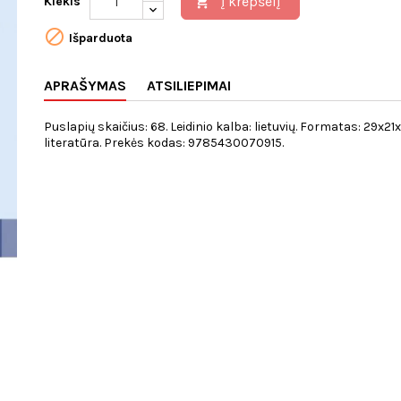
Į krepšelį
Kiekis


Išparduota
APRAŠYMAS
ATSILIEPIMAI
Puslapių skaičius: 68. Leidinio kalba: lietuvių. Formatas: 29x21
literatūra. Prekės kodas: 9785430070915.