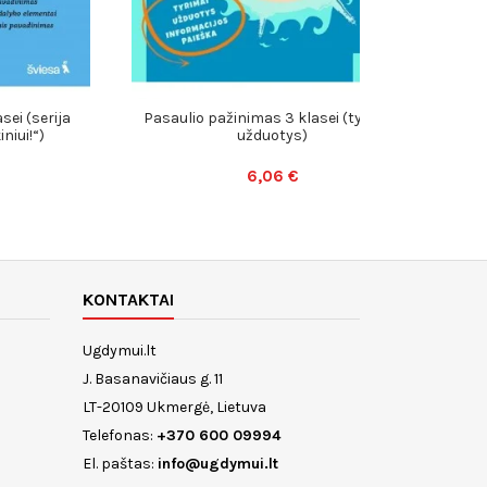
sei (serija
Pasaulio pažinimas 3 klasei (tyrimai,
ST
niui!“)
užduotys)
6,06 €
KONTAKTAI
Ugdymui.lt
J. Basanavičiaus g. 11
LT-20109 Ukmergė, Lietuva
Telefonas:
+370 600 09994
El. paštas:
info@ugdymui.lt