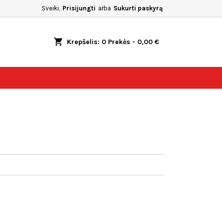
Sveiki,
Prisijungti
arba
Sukurti paskyrą
shopping_cart
Krepšelis:
0
Prekės - 0,00 €