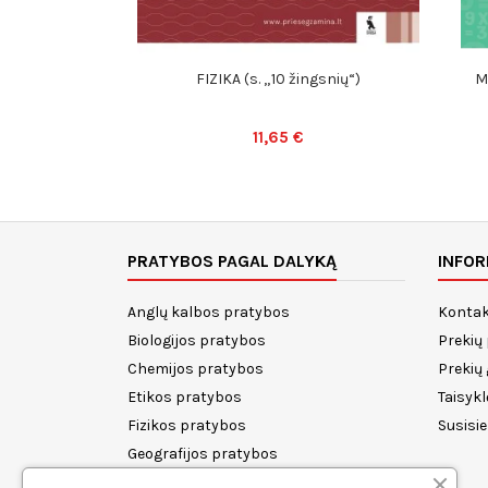
FIZIKA (s. „10 žingsnių“)
M
11,65 €
PRATYBOS PAGAL DALYKĄ
INFOR
Anglų kalbos pratybos
Kontak
Biologijos pratybos
Prekių
Chemijos pratybos
Prekių
Etikos pratybos
Taisykl
Fizikos pratybos
Susisi
Geografijos pratybos
Istorijos pratybos