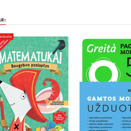
JE:
arduota