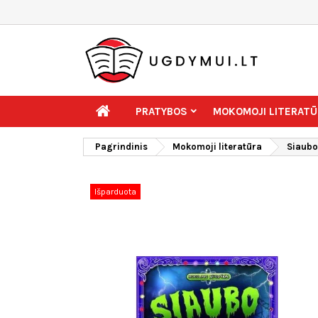
PRATYBOS
MOKOMOJI LITERATŪ
Pagrindinis
Mokomoji literatūra
Siaubo
Išparduota