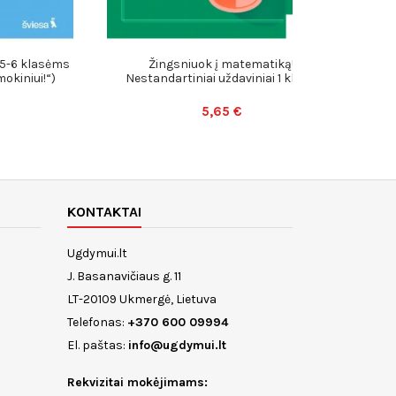
5-6 klasėms
Žingsniuok į matematiką!
mokiniui!“)
Nestandartiniai uždaviniai 1 klasei
5,65 €
KONTAKTAI
Ugdymui.lt
J. Basanavičiaus g. 11
LT-20109 Ukmergė, Lietuva
Telefonas:
+370 600 09994
El. paštas:
info@ugdymui.lt
Rekvizitai mokėjimams: