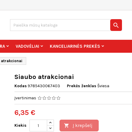

RA
VADOVĖLIAI
KANCELIARINĖS PREKĖS
 atrakcionai​
Siaubo atrakcionai​
Kodas
9785430067403
Prekės ženklas
Šviesa
Įvertinimas
6,35 €
Į krepšelį
Kiekis
