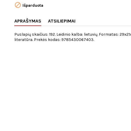

Išparduota
APRAŠYMAS
ATSILIEPIMAI
Puslapių skaičius: 192. Leidinio kalba: lietuvių. Formatas: 29x2
literatūra. Prekės kodas: 9785430067403.