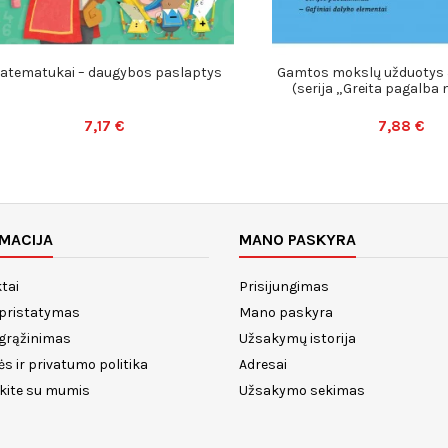
atematukai – daugybos paslaptys
Gamtos mokslų užduotys 
(serija „Greita pagalba 
7,17 €
7,88 €
MACIJA
MANO PASKYRA
tai
Prisijungimas
 pristatymas
Mano paskyra
 grąžinimas
Užsakymų istorija
ės ir privatumo politika
Adresai
ekite su mumis
Užsakymo sekimas