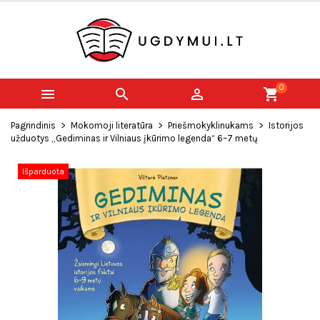
0



shopping_cart
Pagrindinis
Mokomoji literatūra
Priešmokyklinukams
Istorijos
užduotys „Gediminas ir Vilniaus įkūrimo legenda“ 6–7 metų
Išparduota