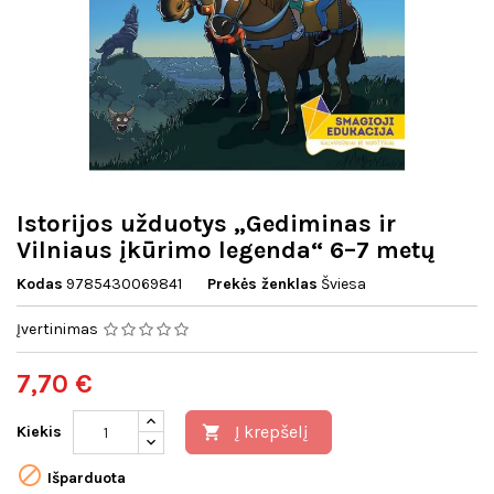
Istorijos užduotys „Gediminas ir
Vilniaus įkūrimo legenda“ 6–7 metų
Kodas
9785430069841
Prekės ženklas
Šviesa
Įvertinimas
7,70 €
Į krepšelį
Kiekis


Išparduota