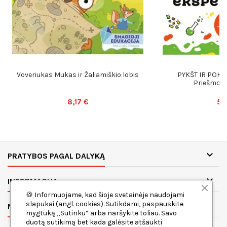
Voveriukas Mukas ir Žaliamiškio lobis
PYKŠT IR POKŠT
Priešmok
8,17 €
5,

PRATYBOS PAGAL DALYKĄ

INFORMACIJA
🍪 Informuojame, kad šioje svetainėje naudojami
slapukai (angl. cookies). Sutikdami, paspauskite

MANO PASKYRA
mygtuką „Sutinku“ arba naršykite toliau. Savo
duotą sutikimą bet kada galėsite atšaukti