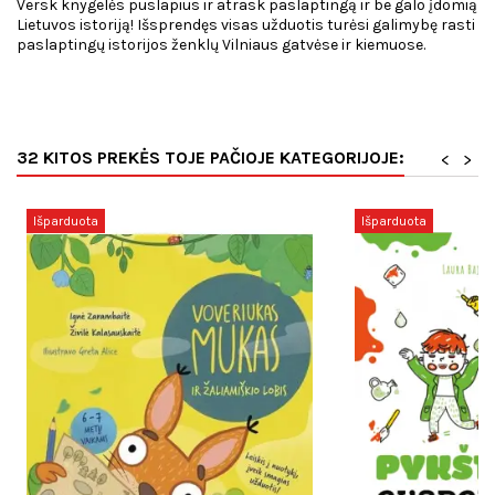
Versk knygelės puslapius ir atrask paslaptingą ir be galo įdomią
Lietuvos istoriją! Išsprendęs visas užduotis turėsi galimybę rasti
paslaptingų istorijos ženklų Vilniaus gatvėse ir kiemuose.
32 KITOS PREKĖS TOJE PAČIOJE KATEGORIJOJE:
<
>
Išparduota
Išparduota