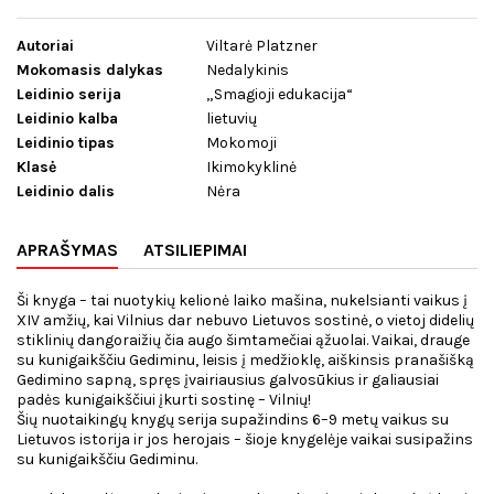
Autoriai
Viltarė Platzner
Mokomasis dalykas
Nedalykinis
Leidinio serija
„Smagioji edukacija“
Leidinio kalba
lietuvių
Leidinio tipas
Mokomoji
Klasė
Ikimokyklinė
Leidinio dalis
Nėra
APRAŠYMAS
ATSILIEPIMAI
Ši knyga – tai nuotykių kelionė laiko mašina, nukelsianti vaikus į
XIV amžių, kai Vilnius dar nebuvo Lietuvos sostinė, o vietoj didelių
stiklinių dangoraižių čia augo šimtamečiai ąžuolai. Vaikai, drauge
su kunigaikščiu Gediminu, leisis į medžioklę, aiškinsis pranašišką
Gedimino sapną, spręs įvairiausius galvosūkius ir galiausiai
padės kunigaikščiui įkurti sostinę – Vilnių!
Šių nuotaikingų knygų serija supažindins 6–9 metų vaikus su
Lietuvos istorija ir jos herojais – šioje knygelėje vaikai susipažins
su kunigaikščiu Gediminu.