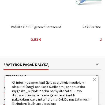
Rašiklis GZ-031 green fluorescent
Rašiklis One Hy
0,53 €
2,

PRATYBOS PAGAL DALYKĄ

INFORMACIJA
🍪 Informuojame, kad šioje svetainėje naudojami
slapukai (angl. cookies). Sutikdami, paspauskite

MANO PASKYRA
mygtuką „Sutinku“ arba naršykite toliau. Savo
duotą sutikimą bet kada galėsite atšaukti

pakeisdami savo interneto naršyklės nustatymus ir
KONTAKTAI
ištrindami įrašytus slapukus.