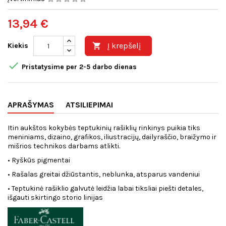
13,94 €
Į krepšelį
Kiekis


Pristatysime per 2-5 darbo dienas
APRAŠYMAS
ATSILIEPIMAI
Itin aukštos kokybės teptukinių rašiklių rinkinys puikia tiks
meniniams, dizaino, grafikos, iliustracijų, dailyraščio, braižymo ir
mišrios technikos darbams atlikti.
• Ryškūs pigmentai
• Rašalas greitai džiūstantis, neblunka, atsparus vandeniui
• Teptukinė rašiklio galvutė leidžia labai tiksliai piešti detales,
išgauti skirtingo storio linijas