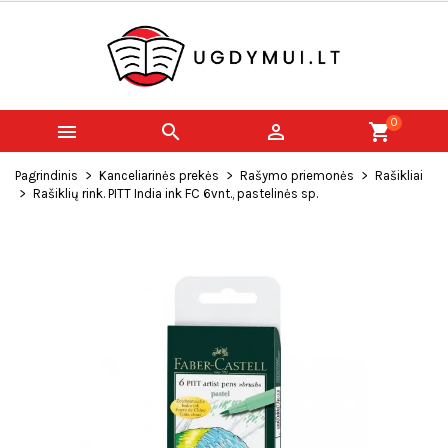
0



shopping_cart
Pagrindinis
Kanceliarinės prekės
Rašymo priemonės
Rašikliai
Rašiklių rink. PITT India ink FC 6vnt., pastelinės sp.