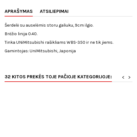
APRAŠYMAS
ATSILIEPIMAI
Šerdelė su auselėmis storu galiuku, 9cm ilgio.
Brėžio linija 0.40.
Tinka UNiMitsubishi rašikliams WBS-350 ir ne tik jiems.
Gamintojas: UniMitsubishi, Japonija
32 KITOS PREKĖS TOJE PAČIOJE KATEGORIJOJE:
<
>