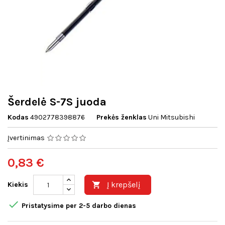
Šerdelė S-7S juoda
Kodas
4902778398876
Prekės ženklas
Uni Mitsubishi
Įvertinimas
0,83 €
Į krepšelį
Kiekis


Pristatysime per 2-5 darbo dienas