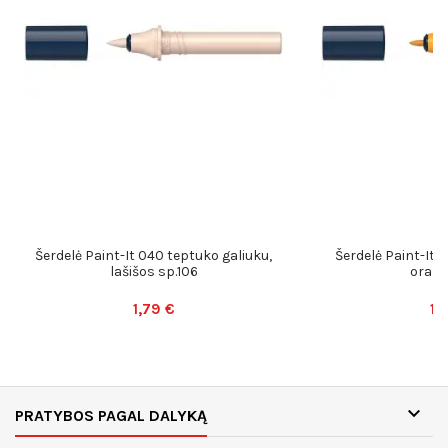
Šerdelė Paint-It 040 teptuko galiuku,
Šerdelė Paint-It 0
lašišos sp.106
oranž
1,79 €
1,

PRATYBOS PAGAL DALYKĄ