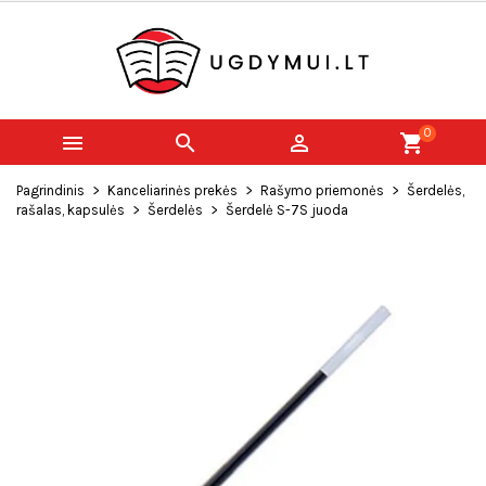
0



shopping_cart
Pagrindinis
Kanceliarinės prekės
Rašymo priemonės
Šerdelės,
rašalas, kapsulės
Šerdelės
Šerdelė S-7S juoda