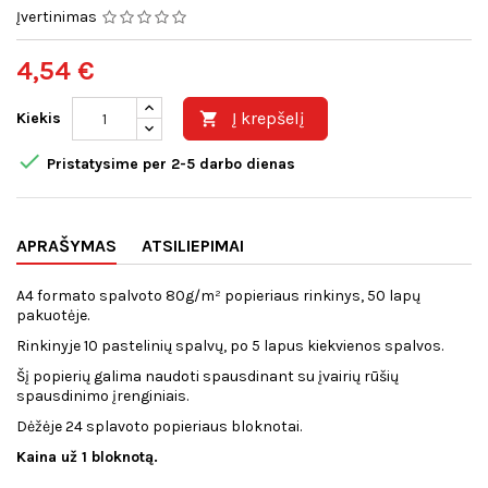
Įvertinimas
4,54 €
Į krepšelį
Kiekis


Pristatysime per 2-5 darbo dienas
APRAŠYMAS
ATSILIEPIMAI
A4 formato spalvoto 80g/m² popieriaus rinkinys, 50 lapų
pakuotėje.
Rinkinyje 10 pastelinių spalvų, po 5 lapus kiekvienos spalvos.
Šį popierių galima naudoti spausdinant su įvairių rūšių
spausdinimo įrenginiais.
Dėžėje 24 splavoto popieriaus bloknotai.
Kaina už 1 bloknotą.