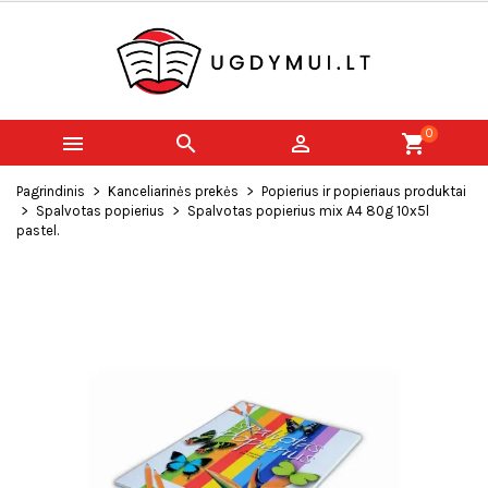
0



shopping_cart
Pagrindinis
Kanceliarinės prekės
Popierius ir popieriaus produktai
Spalvotas popierius
Spalvotas popierius mix A4 80g 10x5l
pastel.