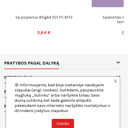
Sp.popierius 80gA4 50l FC 6172
Spalvotas kar
tams.v
3,64 €
0,

PRATYBOS PAGAL DALYKĄ

INFORMACIJA
🍪 Informuojame, kad šioje svetainėje naudojami
slapukai (angl. cookies). Sutikdami, paspauskite

MANO PASKYRA
mygtuką „Sutinku“ arba naršykite toliau. Savo
duotą sutikimą bet kada galėsite atšaukti

pakeisdami savo interneto naršyklės nustatymus ir
KONTAKTAI
ištrindami įrašytus slapukus.
Sutinku