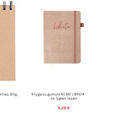
80lap, 80g,
Knyga su gumute A5 96l LIBRETA smėlio
U
sp. lygiais lapais
9,29 €