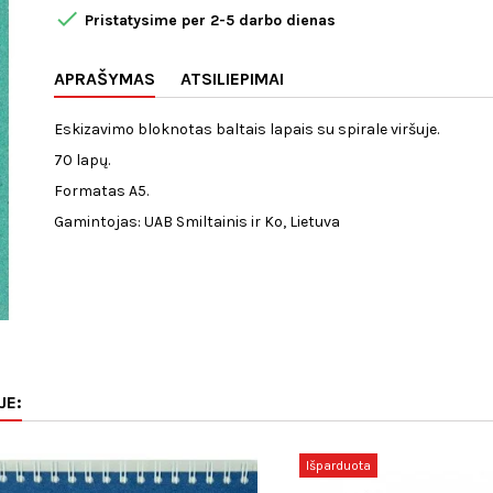

Pristatysime per 2-5 darbo dienas
APRAŠYMAS
ATSILIEPIMAI
Eskizavimo bloknotas baltais lapais su spirale viršuje.
70 lapų.
Formatas A5.
Gamintojas: UAB Smiltainis ir Ko, Lietuva
JE:
Išparduota