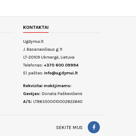
KONTAKTAI
Ugdymui.lt
J. Basanavičiaus g. 11
LT-20109 Ukmergė, Lietuva
Telefonas:
+370 600 09994
El. paštas:
info@ugdymui.lt
Rekvizitai mokėjimams:
Gavėjas:
Donata Paškevičienė
A/S:
LT863500010002822640
SEKITE MUS