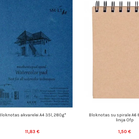
Bloknotas akvarelei A4 35l, 280g*
Bloknotas su spirale A6 
linija Ofp
11,83 €
1,50 €