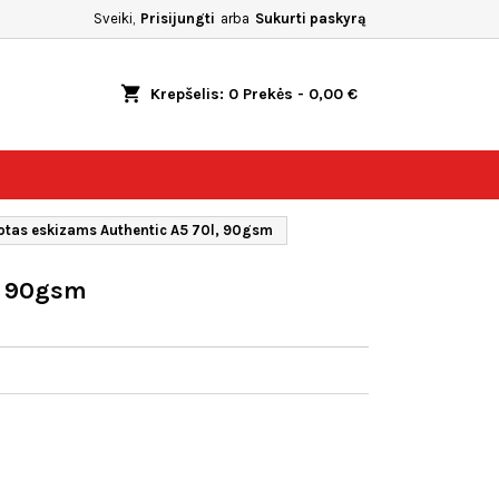
Sveiki,
Prisijungti
arba
Sukurti paskyrą
shopping_cart
Krepšelis:
0
Prekės - 0,00 €
otas eskizams Authentic A5 70l, 90gsm
, 90gsm