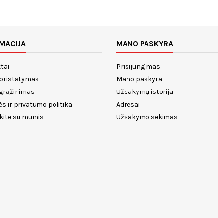
MACIJA
MANO PASKYRA
tai
Prisijungimas
 pristatymas
Mano paskyra
 grąžinimas
Užsakymų istorija
ės ir privatumo politika
Adresai
ekite su mumis
Užsakymo sekimas