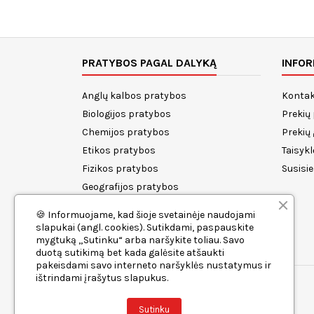
PRATYBOS PAGAL DALYKĄ
INFOR
Anglų kalbos pratybos
Kontak
Biologijos pratybos
Prekių
Chemijos pratybos
Prekių
Etikos pratybos
Taisykl
Fizikos pratybos
Susisi
Geografijos pratybos
Istorijos pratybos
🍪 Informuojame, kad šioje svetainėje naudojami
Lietuvių kalbos pratybos
slapukai (angl. cookies). Sutikdami, paspauskite
mygtuką „Sutinku“ arba naršykite toliau. Savo
Matematikos pratybos
duotą sutikimą bet kada galėsite atšaukti
pakeisdami savo interneto naršyklės nustatymus ir
ištrindami įrašytus slapukus.
Sutinku