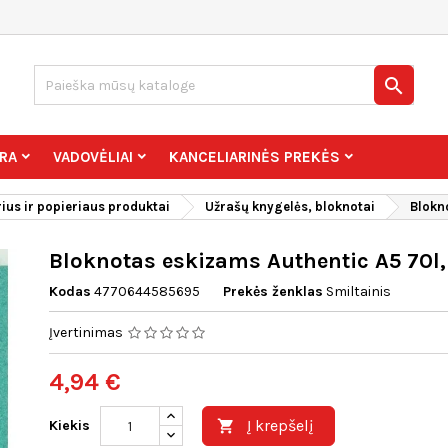

RA
VADOVĖLIAI
KANCELIARINĖS PREKĖS
ius ir popieriaus produktai
Užrašų knygelės, bloknotai
Blokn
Bloknotas eskizams Authentic A5 70l
Kodas
4770644585695
Prekės ženklas
Smiltainis
Įvertinimas
4,94 €
Į krepšelį
Kiekis
