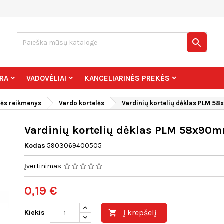

RA
VADOVĖLIAI
KANCELIARINĖS PREKĖS
nės reikmenys
Vardo kortelės
Vardinių kortelių dėklas PLM 
Vardinių kortelių dėklas PLM 58x90
Kodas
5903069400505
Įvertinimas
0,19 €
Į krepšelį
Kiekis
