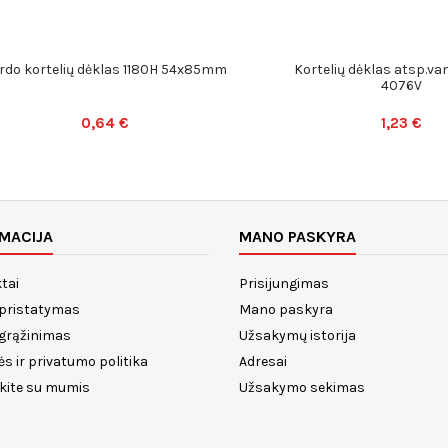
rdo kortelių dėklas 1180H 54x85mm
Kortelių dėklas atsp.va
4076V
0,64 €
1,23 €
MACIJA
MANO PASKYRA
tai
Prisijungimas
 pristatymas
Mano paskyra
 grąžinimas
Užsakymų istorija
ės ir privatumo politika
Adresai
ekite su mumis
Užsakymo sekimas