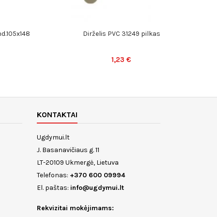
nd.105x148
Dirželis PVC 31249 pilkas
P
1,23 €
KONTAKTAI
Ugdymui.lt
J. Basanavičiaus g. 11
LT-20109 Ukmergė, Lietuva
Telefonas:
+370 600 09994
El. paštas:
info@ugdymui.lt
Rekvizitai mokėjimams: