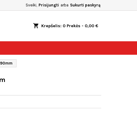
Sveiki,
Prisijungti
arba
Sukurti paskyrą
shopping_cart
Krepšelis:
0
Prekės - 0,00 €
58x90mm
mm