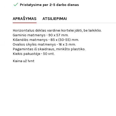

Pristatysime per 2-5 darbo dienas
APRAŠYMAS
ATSILIEPIMAI
Horizontalus dėklas vardinei kortelei įdėti, be laikiklio.
Gaminio matmenys - 90 x 57 mm.
Kišenėlės matmenys - 85 x (50-55) mm.
Ovalios skylės matmenys - 16 x 3 mm.
Pagamintas iš skaidraus, minkšto plastiko.
Kiekis pakuotėje - 50 vnt.
Kaina už 1vnt