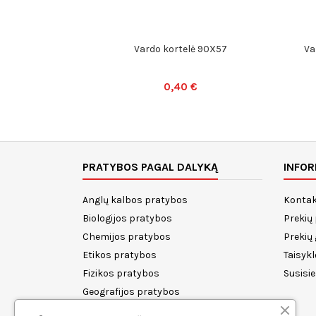
Vardo kortelė 90X57
Va
0,40 €
PRATYBOS PAGAL DALYKĄ
INFOR
Anglų kalbos pratybos
Kontak
Biologijos pratybos
Prekių
Chemijos pratybos
Prekių
Etikos pratybos
Taisykl
Fizikos pratybos
Susisi
Geografijos pratybos
Istorijos pratybos