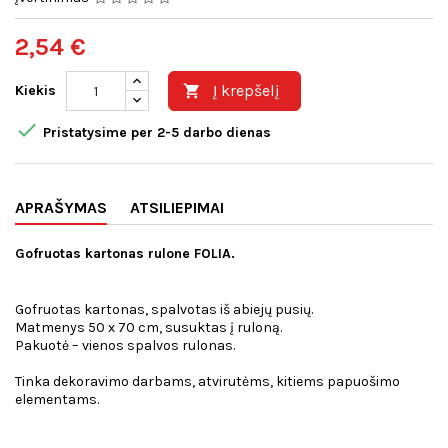
2,54 €
Į krepšelį
Kiekis


Pristatysime per 2-5 darbo dienas
APRAŠYMAS
ATSILIEPIMAI
Gofruotas kartonas rulone FOLIA.
Gofruotas kartonas, spalvotas iš abiejų pusių.
Matmenys 50 x 70 cm, susuktas į ruloną.
Pakuotė – vienos spalvos rulonas.
Tinka dekoravimo darbams, atvirutėms, kitiems papuošimo
elementams.