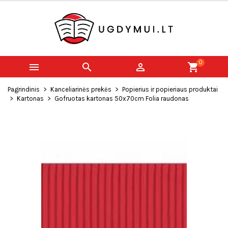
0



shopping_cart
Pagrindinis
Kanceliarinės prekės
Popierius ir popieriaus produktai
Kartonas
Gofruotas kartonas 50x70cm Folia raudonas