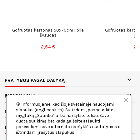
Gofruotas kartonas 50x70cm Folia
Gofruotas karto
šv.rudas
ju
2,54 €
2,

PRATYBOS PAGAL DALYKĄ

INFORMACIJA
🍪 Informuojame, kad šioje svetainėje naudojami
slapukai (angl. cookies). Sutikdami, paspauskite

MANO PASKYRA
mygtuką „Sutinku“ arba naršykite toliau. Savo
duotą sutikimą bet kada galėsite atšaukti

pakeisdami savo interneto naršyklės nustatymus ir
KONTAKTAI
ištrindami įrašytus slapukus.