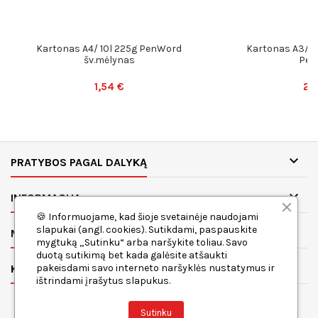
Kartonas A4/ 10l 225g PenWord
Kartonas A3/ 10
šv.mėlynas
Pen
1,54 €
2,

PRATYBOS PAGAL DALYKĄ

INFORMACIJA
🍪 Informuojame, kad šioje svetainėje naudojami
slapukai (angl. cookies). Sutikdami, paspauskite

MANO PASKYRA
mygtuką „Sutinku“ arba naršykite toliau. Savo
duotą sutikimą bet kada galėsite atšaukti

pakeisdami savo interneto naršyklės nustatymus ir
KONTAKTAI
ištrindami įrašytus slapukus.
Sutinku