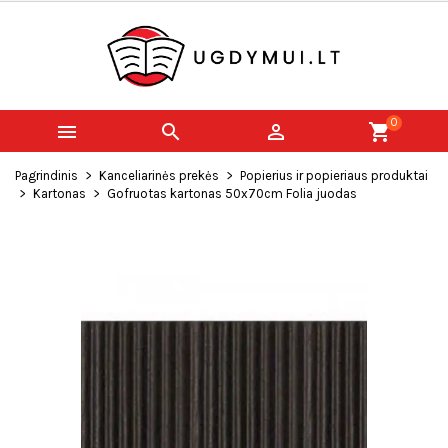
0



shopping_cart
Pagrindinis
Kanceliarinės prekės
Popierius ir popieriaus produktai
Kartonas
Gofruotas kartonas 50x70cm Folia juodas