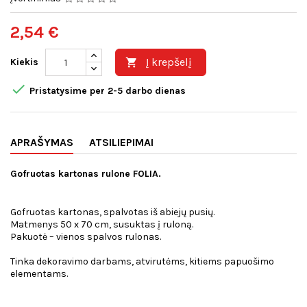
2,54 €
Į krepšelį
Kiekis


Pristatysime per 2-5 darbo dienas
APRAŠYMAS
ATSILIEPIMAI
Gofruotas kartonas rulone FOLIA.
Gofruotas kartonas, spalvotas iš abiejų pusių.
Matmenys 50 x 70 cm, susuktas į ruloną.
Pakuotė – vienos spalvos rulonas.
Tinka dekoravimo darbams, atvirutėms, kitiems papuošimo
elementams.