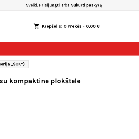
Sveiki,
Prisijungti
arba
Sukurti paskyrą
shopping_cart
Krepšelis:
0
Prekės - 0,00 €
serija „ŠOK“)
i su kompaktine plokštele