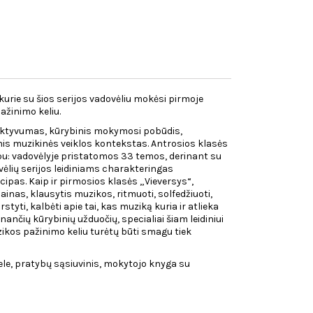
kurie su šios serijos vadovėliu mokėsi pirmoje
pažinimo keliu.
s aktyvumas, kūrybinis mokymosi pobūdis,
nis muzikinės veiklos kontekstas. Antrosios klasės
u: vadovėlyje pristatomos 33 temos, derinant su
ėlių serijos leidiniams charakteringas
pas. Kaip ir pirmosios klasės „Vieversys“,
 dainas, klausytis muzikos, ritmuoti, solfedžiuoti,
styti, kalbėti apie tai, kas muziką kuria ir atlieka
nčių kūrybinių užduočių, specialiai šiam leidiniui
ikos pažinimo keliu turėtų būti smagu tiek
le, pratybų sąsiuvinis, mokytojo knyga su