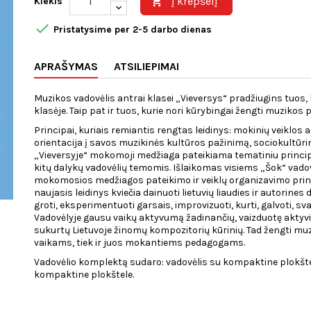
Į krepšelį
Kiekis


Pristatysime per 2-5 darbo dienas
APRAŠYMAS
ATSILIEPIMAI
Muzikos vadovėlis antrai klasei „Vieversys“ pradžiugins tuos, 
klasėje. Taip pat ir tuos, kurie nori kūrybingai žengti muzikos 
Principai, kuriais remiantis rengtas leidinys: mokinių veiklo
orientacija į savos muzikinės kultūros pažinimą, sociokultūri
„Vieversyje“ mokomoji medžiaga pateikiama tematiniu princip
kitų dalykų vadovėlių temomis. Išlaikomas visiems „Šok“ vadov
mokomosios medžiagos pateikimo ir veiklų organizavimo princi
naujasis leidinys kviečia dainuoti lietuvių liaudies ir autorines
groti, eksperimentuoti garsais, improvizuoti, kurti, galvoti, svar
Vadovėlyje gausu vaikų aktyvumą žadinančių, vaizduotę aktyvina
sukurtų Lietuvoje žinomų kompozitorių kūrinių. Tad žengti muz
vaikams, tiek ir juos mokantiems pedagogams.
Vadovėlio komplektą sudaro: vadovėlis su kompaktine plokšte
kompaktine plokštele.