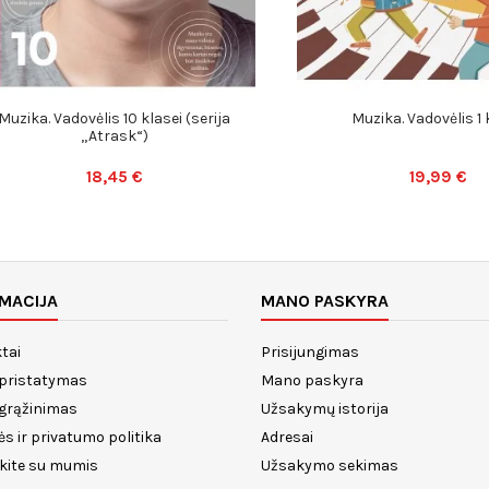
Muzika. Vadovėlis 10 klasei (serija
Muzika. Vadovėlis 1 
„Atrask“)
18,45 €
19,99 €
MACIJA
MANO PASKYRA
tai
Prisijungimas
 pristatymas
Mano paskyra
 grąžinimas
Užsakymų istorija
ės ir privatumo politika
Adresai
ekite su mumis
Užsakymo sekimas