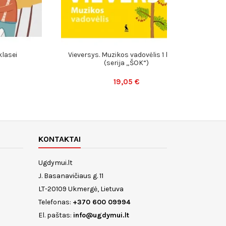
klasei
Vieversys. Muzikos vadovėlis 1 klasei
(serija „ŠOK“)
19,05 €
KONTAKTAI
Ugdymui.lt
J. Basanavičiaus g. 11
LT-20109 Ukmergė, Lietuva
Telefonas:
+370 600 09994
El. paštas:
info@ugdymui.lt