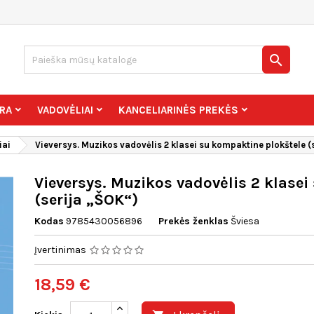

RA
VADOVĖLIAI
KANCELIARINĖS PREKĖS
iai
Vieversys. Muzikos vadovėlis 2 klasei su kompaktine plokštele (
Vieversys. Muzikos vadovėlis 2 klase
(serija „ŠOK“)
Kodas
9785430056896
Prekės ženklas
Šviesa
Įvertinimas
18,59 €