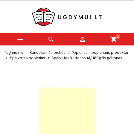
0



shopping_cart
Pagrindinis
Kanceliarinės prekės
Popierius ir popieriaus produktai
Spalvotas popierius
Spalvotas kartonas A1/ 160g šv.geltonas