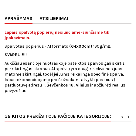
APRAŠYMAS
ATSILIEPIMAI
Lapais spalvotą popierių nesiunčiame-siunčiame tik
įpakavimais.
Spalvotas popierius - A1 formato
(64x90cm)
160g/m2.
SVARBU !!!!
Aukščiau esančioje nuotraukoje pateiktos spalvos gali skirtis
per skirtingus ekranus. Atspalvių yra daug ir kiekvienas juos
matome skirtingai, todėl jei Jums reikalinga specifinė spalva,
labai rekomenduojame prieš užsakant atvykti pas mus į
parduotuvę adresu
T.Ševčenkos 16, Vilnius
ir apžiūrėti realius
pavyzdžius.
32 KITOS PREKĖS TOJE PAČIOJE KATEGORIJOJE:
<
>