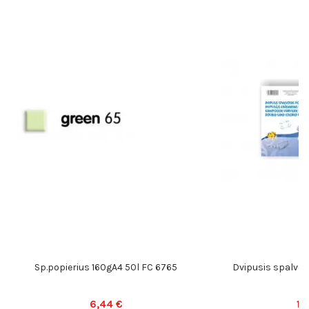
Sp.popierius 160gA4 50l FC 6765
Dvipusis spalvota
6,44 €
1,